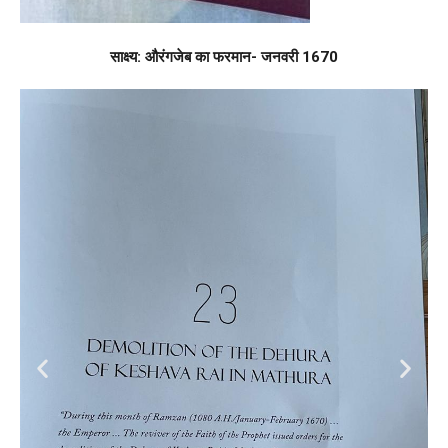
साक्ष्य: औरंगजेब का फरमान- जनवरी 1670