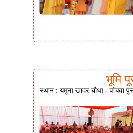
भूमि प
स्थान : यमुना खादर चौथा - पांचवा पु