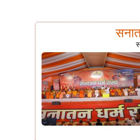
सनातन
स