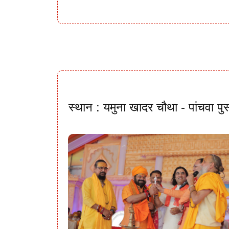
स्थान : यमुना खादर चौथा - पांचवा पु