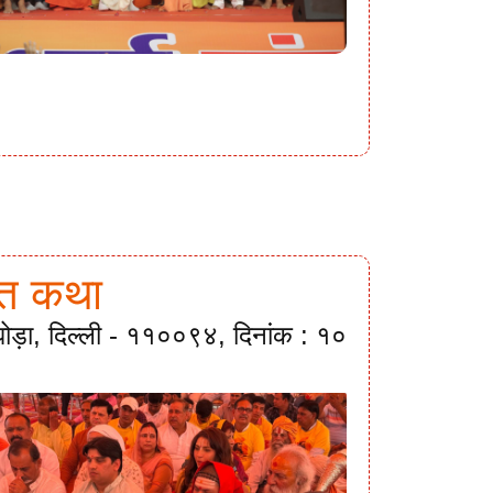
गवत कथा
ी घोड़ा, दिल्ली - ११००९४, दिनांक : १०