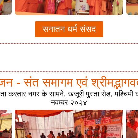
सनातन धर्म संसद
ूजन - संत समागम एवं श्रीमद्भा
स्ता करतार नगर के सामने, खजूरी पुस्ता रोड, पश्चिम
नवम्बर २०२४