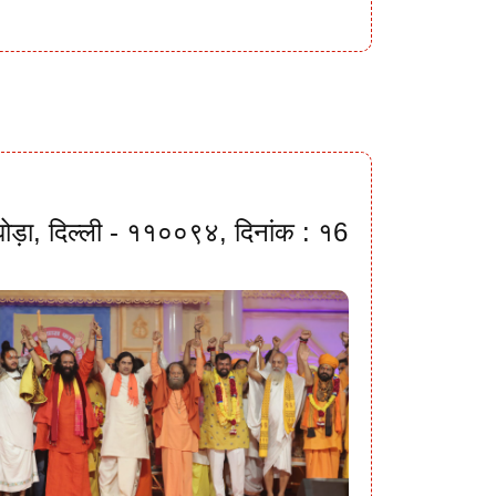
ी घोड़ा, दिल्ली - ११००९४, दिनांक : १6