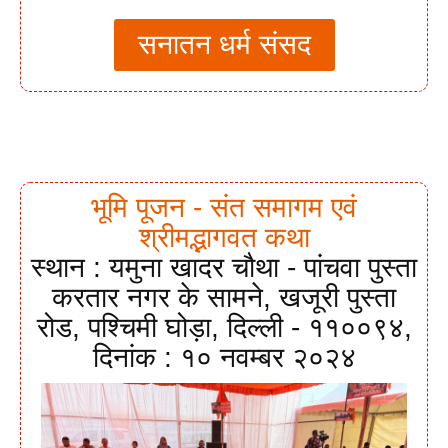
सनातन धर्म संसद
भूमि पूजन - संत समागम एवं
श्रीमद्भागवत कथा
स्थान : यमुना खादर चौथा - पांचवा पुस्ता
करतार नगर के सामने, खजूरी पुस्ता
रोड, पश्चिमी घोड़ा, दिल्ली - ११००९४,
दिनांक : १० नवम्बर २०२४