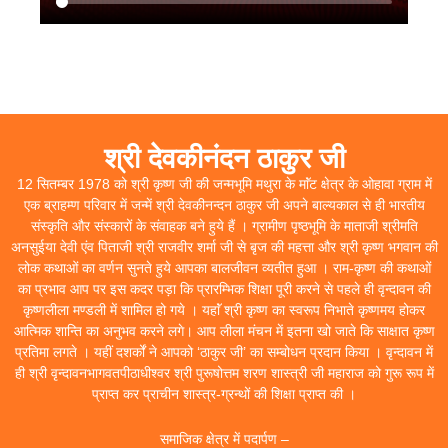
श्री देवकीनंदन ठाकुर जी
12 सितम्बर 1978 को श्री कृष्ण जी की जन्मभूमि मथुरा के माॅंट क्षेत्र के ओहावा ग्राम में
एक ब्राहम्ण परिवार में जन्में श्री देवकीनन्दन ठाकुर जी अपने बाल्यकाल से ही भारतीय
संस्कृति और संस्कारों के संवाहक बने हुये हैं । ग्रामीण पृष्ठभूमि के माताजी श्रीमति
अनसुईया देवी एंव पिताजी श्री राजवीर शर्मा जी से बृज की महत्ता और श्री कृष्ण भगवान की
लोक कथाओं का वर्णन सुनते हुये आपका बालजीवन व्यतीत हुआ । राम-कृष्ण की कथाओं
का प्रभाव आप पर इस कदर पड़ा कि प्रारम्भिक शिक्षा पूरी करने से पहले ही वृन्दावन की
कृष्णलीला मण्डली में शामिल हो गये । यहाॅं श्री कृष्ण का स्वरूप निभाते कृष्णमय होकर
आत्मिक शान्ति का अनुभव करने लगे। आप लीला मंचन में इतना खो जाते कि साक्षात कृष्ण
प्रतिमा लगते । यहीं दशर्कों ने आपको ‘ठाकुर जी’ का सम्बोधन प्रदान किया । वृन्दावन में
ही श्री वृन्दावनभागवतपीठाधीश्वर श्री पुरूषोत्तम शरण शास्त्री जी महाराज को गुरू रूप में
प्राप्त कर प्राचीन शास्त्र-ग्रन्थों की शिक्षा प्राप्त की ।
समाजिक क्षेत्र में पदार्पण –