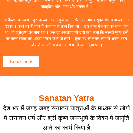
महावन, और मथुरा तथा विकास खण्ड हैं- नंदगांव, छाता, चौमुहां, गोवर्धन, मथुरा, फरह,
नौहझील, मांट, राया और बलदेव हैं ।
श्रीकृष्ण का जन्म मथुरा के कारागार में हुआ था । पिता का नाम वासुदेव और माता का नाम
देवकी । दोनों को ही कंस ने कारागार में डाल दिया था । उस काल में मथुरा का राजा कंस
था, जो श्रीकृष्ण का मामा था । कंस को आकाशवाणी द्वारा पता चला कि उसकी मृत्यु उसी
की बहन देवकी की आठवीं संतान के हाथों होगी । इसी डर के चलते कंस ने अपनी बहन
और जीजा को आजीवन कारागार में डाल दिया था ।
Know more
Sanatan Yatra
देश भर में जगह जगह सनातन यात्राओं के माध्यम से लोगो
में सनातन धर्म और श्री कृष्ण जन्मभूमि के विषय में जागृति
लाने का कार्य किया है