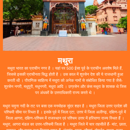
मथुरा
मथुरा भारत का प्राचीन नगर है । यहां पर 500 ईसा पूर्व के प्राचीन अवशेष मिले हैं,
जिससे इसकी प्राचीनता सिद्ध होती है । उस काल में शूरसेन देश की ये राजधानी हुआ
करती थी । पौराणिक साहित्य में मथुरा को अनेक नामों से संबोधित किया गया है जैसे-
शूरसेन नगरी, मधुपुरी, मधुनगरी, मधुरा आदि । उग्रसेन और कंस मथुरा के शासक थे जिस
पर अंधकों के उत्तराधिकारी राज्य करते थे ।
मथुरा यमुना नदी के तट पर बसा एक मनमोहक सुंदर शहर है । मथुरा जिला उत्तर प्रदेश की
पश्चिमी सीमा पर स्थित है । इसके पूर्व में जिला एटा, उत्तर में जिला अलीगढ़, दक्षिण-पूर्व में
जिला आगरा, दक्षिण-पश्चिम में राजस्थान एवं पश्चिम उत्तर में हरियाणा राज्य स्थित हैं ।
मथुरा, आगरा मंडल का उत्तर-पश्चिमी जिला है । मथुरा जिले में चार तहसीलें हैं- मांट, छाता,