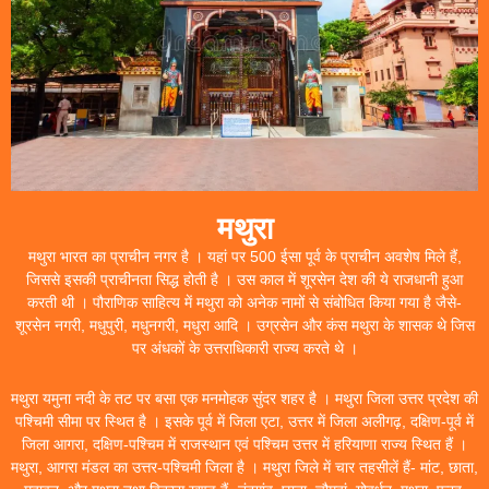
मथुरा
मथुरा भारत का प्राचीन नगर है । यहां पर 500 ईसा पूर्व के प्राचीन अवशेष मिले हैं,
जिससे इसकी प्राचीनता सिद्ध होती है । उस काल में शूरसेन देश की ये राजधानी हुआ
करती थी । पौराणिक साहित्य में मथुरा को अनेक नामों से संबोधित किया गया है जैसे-
शूरसेन नगरी, मधुपुरी, मधुनगरी, मधुरा आदि । उग्रसेन और कंस मथुरा के शासक थे जिस
पर अंधकों के उत्तराधिकारी राज्य करते थे ।
मथुरा यमुना नदी के तट पर बसा एक मनमोहक सुंदर शहर है । मथुरा जिला उत्तर प्रदेश की
पश्चिमी सीमा पर स्थित है । इसके पूर्व में जिला एटा, उत्तर में जिला अलीगढ़, दक्षिण-पूर्व में
जिला आगरा, दक्षिण-पश्चिम में राजस्थान एवं पश्चिम उत्तर में हरियाणा राज्य स्थित हैं ।
मथुरा, आगरा मंडल का उत्तर-पश्चिमी जिला है । मथुरा जिले में चार तहसीलें हैं- मांट, छाता,