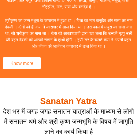
महावन, और मथुरा तथा विकास खण्ड हैं- नंदगांव, छाता, चौमुहां, गोवर्धन, मथुरा, फरह,
नौहझील, मांट, राया और बलदेव हैं ।
श्रीकृष्ण का जन्म मथुरा के कारागार में हुआ था । पिता का नाम वासुदेव और माता का नाम
देवकी । दोनों को ही कंस ने कारागार में डाल दिया था । उस काल में मथुरा का राजा कंस
था, जो श्रीकृष्ण का मामा था । कंस को आकाशवाणी द्वारा पता चला कि उसकी मृत्यु उसी
की बहन देवकी की आठवीं संतान के हाथों होगी । इसी डर के चलते कंस ने अपनी बहन
और जीजा को आजीवन कारागार में डाल दिया था ।
Know more
Sanatan Yatra
देश भर में जगह जगह सनातन यात्राओं के माध्यम से लोगो
में सनातन धर्म और श्री कृष्ण जन्मभूमि के विषय में जागृति
लाने का कार्य किया है