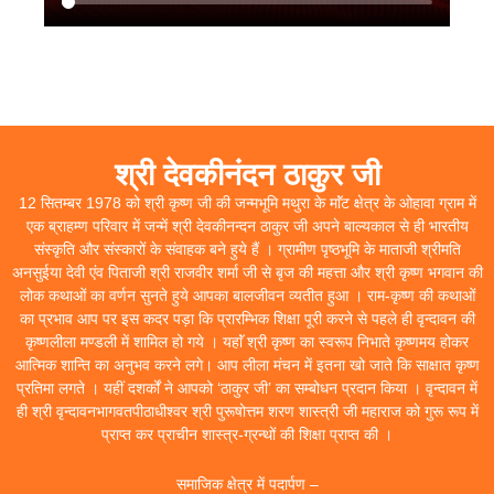
श्री देवकीनंदन ठाकुर जी
12 सितम्बर 1978 को श्री कृष्ण जी की जन्मभूमि मथुरा के माॅंट क्षेत्र के ओहावा ग्राम में
एक ब्राहम्ण परिवार में जन्में श्री देवकीनन्दन ठाकुर जी अपने बाल्यकाल से ही भारतीय
संस्कृति और संस्कारों के संवाहक बने हुये हैं । ग्रामीण पृष्ठभूमि के माताजी श्रीमति
अनसुईया देवी एंव पिताजी श्री राजवीर शर्मा जी से बृज की महत्ता और श्री कृष्ण भगवान की
लोक कथाओं का वर्णन सुनते हुये आपका बालजीवन व्यतीत हुआ । राम-कृष्ण की कथाओं
का प्रभाव आप पर इस कदर पड़ा कि प्रारम्भिक शिक्षा पूरी करने से पहले ही वृन्दावन की
कृष्णलीला मण्डली में शामिल हो गये । यहाॅं श्री कृष्ण का स्वरूप निभाते कृष्णमय होकर
आत्मिक शान्ति का अनुभव करने लगे। आप लीला मंचन में इतना खो जाते कि साक्षात कृष्ण
प्रतिमा लगते । यहीं दशर्कों ने आपको ‘ठाकुर जी’ का सम्बोधन प्रदान किया । वृन्दावन में
ही श्री वृन्दावनभागवतपीठाधीश्वर श्री पुरूषोत्तम शरण शास्त्री जी महाराज को गुरू रूप में
प्राप्त कर प्राचीन शास्त्र-ग्रन्थों की शिक्षा प्राप्त की ।
समाजिक क्षेत्र में पदार्पण –