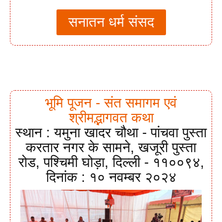
सनातन धर्म संसद
भूमि पूजन - संत समागम एवं
श्रीमद्भागवत कथा
स्थान : यमुना खादर चौथा - पांचवा पुस्ता
करतार नगर के सामने, खजूरी पुस्ता
रोड, पश्चिमी घोड़ा, दिल्ली - ११००९४,
दिनांक : १० नवम्बर २०२४