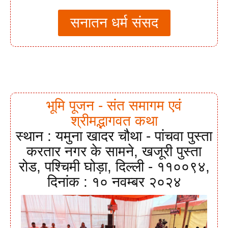
सनातन धर्म संसद
भूमि पूजन - संत समागम एवं
श्रीमद्भागवत कथा
स्थान : यमुना खादर चौथा - पांचवा पुस्ता
करतार नगर के सामने, खजूरी पुस्ता
रोड, पश्चिमी घोड़ा, दिल्ली - ११००९४,
दिनांक : १० नवम्बर २०२४