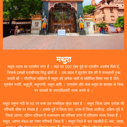
मथुरा
मथुरा भारत का प्राचीन नगर है । यहां पर 500 ईसा पूर्व के प्राचीन अवशेष मिले हैं,
जिससे इसकी प्राचीनता सिद्ध होती है । उस काल में शूरसेन देश की ये राजधानी हुआ
करती थी । पौराणिक साहित्य में मथुरा को अनेक नामों से संबोधित किया गया है जैसे-
शूरसेन नगरी, मधुपुरी, मधुनगरी, मधुरा आदि । उग्रसेन और कंस मथुरा के शासक थे जिस
पर अंधकों के उत्तराधिकारी राज्य करते थे ।
मथुरा यमुना नदी के तट पर बसा एक मनमोहक सुंदर शहर है । मथुरा जिला उत्तर प्रदेश की
पश्चिमी सीमा पर स्थित है । इसके पूर्व में जिला एटा, उत्तर में जिला अलीगढ़, दक्षिण-पूर्व में
जिला आगरा, दक्षिण-पश्चिम में राजस्थान एवं पश्चिम उत्तर में हरियाणा राज्य स्थित हैं ।
मथुरा, आगरा मंडल का उत्तर-पश्चिमी जिला है । मथुरा जिले में चार तहसीलें हैं- मांट, छाता,