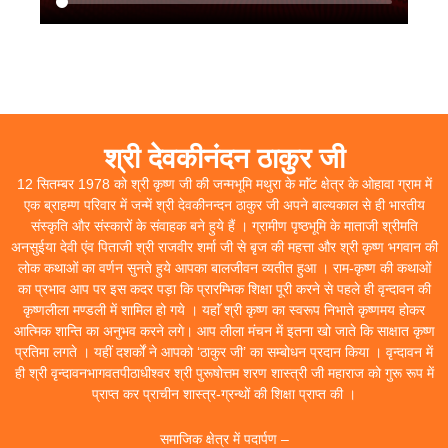
श्री देवकीनंदन ठाकुर जी
12 सितम्बर 1978 को श्री कृष्ण जी की जन्मभूमि मथुरा के माॅंट क्षेत्र के ओहावा ग्राम में
एक ब्राहम्ण परिवार में जन्में श्री देवकीनन्दन ठाकुर जी अपने बाल्यकाल से ही भारतीय
संस्कृति और संस्कारों के संवाहक बने हुये हैं । ग्रामीण पृष्ठभूमि के माताजी श्रीमति
अनसुईया देवी एंव पिताजी श्री राजवीर शर्मा जी से बृज की महत्ता और श्री कृष्ण भगवान की
लोक कथाओं का वर्णन सुनते हुये आपका बालजीवन व्यतीत हुआ । राम-कृष्ण की कथाओं
का प्रभाव आप पर इस कदर पड़ा कि प्रारम्भिक शिक्षा पूरी करने से पहले ही वृन्दावन की
कृष्णलीला मण्डली में शामिल हो गये । यहाॅं श्री कृष्ण का स्वरूप निभाते कृष्णमय होकर
आत्मिक शान्ति का अनुभव करने लगे। आप लीला मंचन में इतना खो जाते कि साक्षात कृष्ण
प्रतिमा लगते । यहीं दशर्कों ने आपको ‘ठाकुर जी’ का सम्बोधन प्रदान किया । वृन्दावन में
ही श्री वृन्दावनभागवतपीठाधीश्वर श्री पुरूषोत्तम शरण शास्त्री जी महाराज को गुरू रूप में
प्राप्त कर प्राचीन शास्त्र-ग्रन्थों की शिक्षा प्राप्त की ।
समाजिक क्षेत्र में पदार्पण –