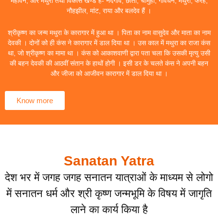
महावन, और मथुरा तथा विकास खण्ड हैं- नंदगांव, छाता, चौमुहां, गोवर्धन, मथुरा, फरह,
नौहझील, मांट, राया और बलदेव हैं ।
श्रीकृष्ण का जन्म मथुरा के कारागार में हुआ था । पिता का नाम वासुदेव और माता का नाम
देवकी । दोनों को ही कंस ने कारागार में डाल दिया था । उस काल में मथुरा का राजा कंस
था, जो श्रीकृष्ण का मामा था । कंस को आकाशवाणी द्वारा पता चला कि उसकी मृत्यु उसी
की बहन देवकी की आठवीं संतान के हाथों होगी । इसी डर के चलते कंस ने अपनी बहन
और जीजा को आजीवन कारागार में डाल दिया था ।
Know more
Sanatan Yatra
देश भर में जगह जगह सनातन यात्राओं के माध्यम से लोगो
में सनातन धर्म और श्री कृष्ण जन्मभूमि के विषय में जागृति
लाने का कार्य किया है