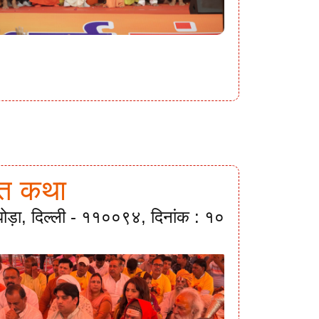
गवत कथा
ी घोड़ा, दिल्ली - ११००९४, दिनांक : १०