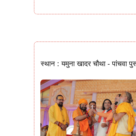
स्थान : यमुना खादर चौथा - पांचवा पु