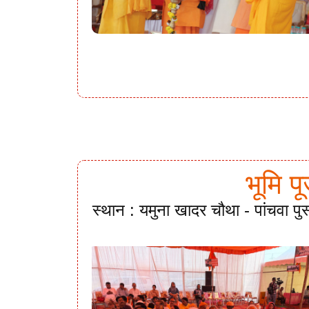
भूमि प
स्थान : यमुना खादर चौथा - पांचवा पु