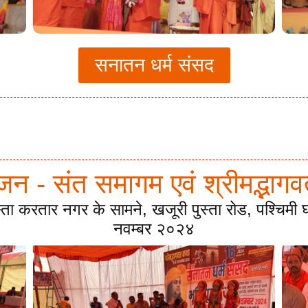
सनातन धर्म संसद
ूजन - संत समागम एवं श्रीमद्भा
स्ता करतार नगर के सामने, खजूरी पुस्ता रोड, पश्चिम
नवम्बर २०२४