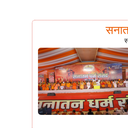
सनातन
स