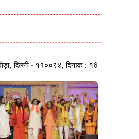
ी घोड़ा, दिल्ली - ११००९४, दिनांक : १6