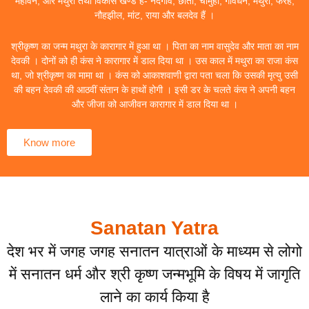
महावन, और मथुरा तथा विकास खण्ड हैं- नंदगांव, छाता, चौमुहां, गोवर्धन, मथुरा, फरह,
नौहझील, मांट, राया और बलदेव हैं ।
श्रीकृष्ण का जन्म मथुरा के कारागार में हुआ था । पिता का नाम वासुदेव और माता का नाम
देवकी । दोनों को ही कंस ने कारागार में डाल दिया था । उस काल में मथुरा का राजा कंस
था, जो श्रीकृष्ण का मामा था । कंस को आकाशवाणी द्वारा पता चला कि उसकी मृत्यु उसी
की बहन देवकी की आठवीं संतान के हाथों होगी । इसी डर के चलते कंस ने अपनी बहन
और जीजा को आजीवन कारागार में डाल दिया था ।
Know more
Sanatan Yatra
देश भर में जगह जगह सनातन यात्राओं के माध्यम से लोगो
में सनातन धर्म और श्री कृष्ण जन्मभूमि के विषय में जागृति
लाने का कार्य किया है