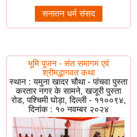
सनातन धर्म संसद
भूमि पूजन - संत समागम एवं
श्रीमद्भागवत कथा
स्थान : यमुना खादर चौथा - पांचवा पुस्ता
करतार नगर के सामने, खजूरी पुस्ता
रोड, पश्चिमी घोड़ा, दिल्ली - ११००९४,
दिनांक : १० नवम्बर २०२४