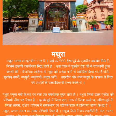
मथुरा
मथुरा भारत का प्राचीन नगर है । यहां पर 500 ईसा पूर्व के प्राचीन अवशेष मिले हैं,
जिससे इसकी प्राचीनता सिद्ध होती है । उस काल में शूरसेन देश की ये राजधानी हुआ
करती थी । पौराणिक साहित्य में मथुरा को अनेक नामों से संबोधित किया गया है जैसे-
शूरसेन नगरी, मधुपुरी, मधुनगरी, मधुरा आदि । उग्रसेन और कंस मथुरा के शासक थे जिस
पर अंधकों के उत्तराधिकारी राज्य करते थे ।
मथुरा यमुना नदी के तट पर बसा एक मनमोहक सुंदर शहर है । मथुरा जिला उत्तर प्रदेश की
पश्चिमी सीमा पर स्थित है । इसके पूर्व में जिला एटा, उत्तर में जिला अलीगढ़, दक्षिण-पूर्व में
जिला आगरा, दक्षिण-पश्चिम में राजस्थान एवं पश्चिम उत्तर में हरियाणा राज्य स्थित हैं ।
मथुरा, आगरा मंडल का उत्तर-पश्चिमी जिला है । मथुरा जिले में चार तहसीलें हैं- मांट, छाता,