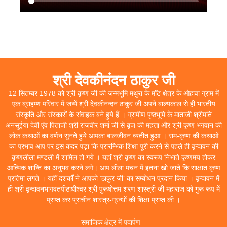
श्री देवकीनंदन ठाकुर जी
12 सितम्बर 1978 को श्री कृष्ण जी की जन्मभूमि मथुरा के माॅंट क्षेत्र के ओहावा ग्राम में
एक ब्राहम्ण परिवार में जन्में श्री देवकीनन्दन ठाकुर जी अपने बाल्यकाल से ही भारतीय
संस्कृति और संस्कारों के संवाहक बने हुये हैं । ग्रामीण पृष्ठभूमि के माताजी श्रीमति
अनसुईया देवी एंव पिताजी श्री राजवीर शर्मा जी से बृज की महत्ता और श्री कृष्ण भगवान की
लोक कथाओं का वर्णन सुनते हुये आपका बालजीवन व्यतीत हुआ । राम-कृष्ण की कथाओं
का प्रभाव आप पर इस कदर पड़ा कि प्रारम्भिक शिक्षा पूरी करने से पहले ही वृन्दावन की
कृष्णलीला मण्डली में शामिल हो गये । यहाॅं श्री कृष्ण का स्वरूप निभाते कृष्णमय होकर
आत्मिक शान्ति का अनुभव करने लगे। आप लीला मंचन में इतना खो जाते कि साक्षात कृष्ण
प्रतिमा लगते । यहीं दशर्कों ने आपको ‘ठाकुर जी’ का सम्बोधन प्रदान किया । वृन्दावन में
ही श्री वृन्दावनभागवतपीठाधीश्वर श्री पुरूषोत्तम शरण शास्त्री जी महाराज को गुरू रूप में
प्राप्त कर प्राचीन शास्त्र-ग्रन्थों की शिक्षा प्राप्त की ।
समाजिक क्षेत्र में पदार्पण –