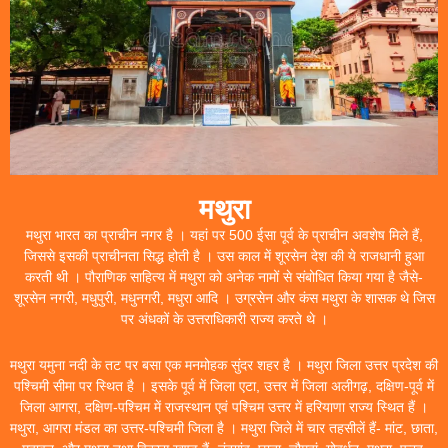
मथुरा
मथुरा भारत का प्राचीन नगर है । यहां पर 500 ईसा पूर्व के प्राचीन अवशेष मिले हैं,
जिससे इसकी प्राचीनता सिद्ध होती है । उस काल में शूरसेन देश की ये राजधानी हुआ
करती थी । पौराणिक साहित्य में मथुरा को अनेक नामों से संबोधित किया गया है जैसे-
शूरसेन नगरी, मधुपुरी, मधुनगरी, मधुरा आदि । उग्रसेन और कंस मथुरा के शासक थे जिस
पर अंधकों के उत्तराधिकारी राज्य करते थे ।
मथुरा यमुना नदी के तट पर बसा एक मनमोहक सुंदर शहर है । मथुरा जिला उत्तर प्रदेश की
पश्चिमी सीमा पर स्थित है । इसके पूर्व में जिला एटा, उत्तर में जिला अलीगढ़, दक्षिण-पूर्व में
जिला आगरा, दक्षिण-पश्चिम में राजस्थान एवं पश्चिम उत्तर में हरियाणा राज्य स्थित हैं ।
मथुरा, आगरा मंडल का उत्तर-पश्चिमी जिला है । मथुरा जिले में चार तहसीलें हैं- मांट, छाता,