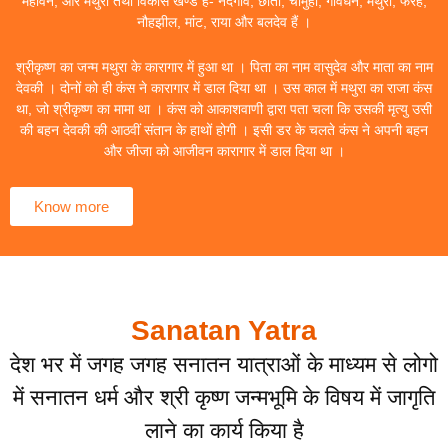
महावन, और मथुरा तथा विकास खण्ड हैं- नंदगांव, छाता, चौमुहां, गोवर्धन, मथुरा, फरह,
नौहझील, मांट, राया और बलदेव हैं ।
श्रीकृष्ण का जन्म मथुरा के कारागार में हुआ था । पिता का नाम वासुदेव और माता का नाम
देवकी । दोनों को ही कंस ने कारागार में डाल दिया था । उस काल में मथुरा का राजा कंस
था, जो श्रीकृष्ण का मामा था । कंस को आकाशवाणी द्वारा पता चला कि उसकी मृत्यु उसी
की बहन देवकी की आठवीं संतान के हाथों होगी । इसी डर के चलते कंस ने अपनी बहन
और जीजा को आजीवन कारागार में डाल दिया था ।
Know more
Sanatan Yatra
देश भर में जगह जगह सनातन यात्राओं के माध्यम से लोगो
में सनातन धर्म और श्री कृष्ण जन्मभूमि के विषय में जागृति
लाने का कार्य किया है