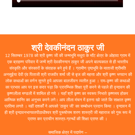
श्री देवकीनंदन ठाकुर जी
12 सितम्बर 1978 को श्री कृष्ण जी की जन्मभूमि मथुरा के माॅंट क्षेत्र के ओहावा ग्राम में
एक ब्राहम्ण परिवार में जन्में श्री देवकीनन्दन ठाकुर जी अपने बाल्यकाल से ही भारतीय
संस्कृति और संस्कारों के संवाहक बने हुये हैं । ग्रामीण पृष्ठभूमि के माताजी श्रीमति
अनसुईया देवी एंव पिताजी श्री राजवीर शर्मा जी से बृज की महत्ता और श्री कृष्ण भगवान की
लोक कथाओं का वर्णन सुनते हुये आपका बालजीवन व्यतीत हुआ । राम-कृष्ण की कथाओं
का प्रभाव आप पर इस कदर पड़ा कि प्रारम्भिक शिक्षा पूरी करने से पहले ही वृन्दावन की
कृष्णलीला मण्डली में शामिल हो गये । यहाॅं श्री कृष्ण का स्वरूप निभाते कृष्णमय होकर
आत्मिक शान्ति का अनुभव करने लगे। आप लीला मंचन में इतना खो जाते कि साक्षात कृष्ण
प्रतिमा लगते । यहीं दशर्कों ने आपको ‘ठाकुर जी’ का सम्बोधन प्रदान किया । वृन्दावन में
ही श्री वृन्दावनभागवतपीठाधीश्वर श्री पुरूषोत्तम शरण शास्त्री जी महाराज को गुरू रूप में
प्राप्त कर प्राचीन शास्त्र-ग्रन्थों की शिक्षा प्राप्त की ।
समाजिक क्षेत्र में पदार्पण –