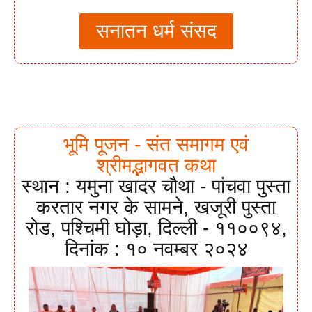
सनातन धर्म संसद
भूमि पूजन - संत समागम एवं
श्रीमद्भागवत कथा
स्थान : यमुना खादर चौथा - पांचवा पुस्ता
करतार नगर के सामने, खजूरी पुस्ता
रोड, पश्चिमी घोड़ा, दिल्ली - ११००९४,
दिनांक : १० नवम्बर २०२४