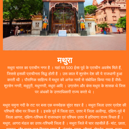
मथुरा
मथुरा भारत का प्राचीन नगर है । यहां पर 500 ईसा पूर्व के प्राचीन अवशेष मिले हैं,
जिससे इसकी प्राचीनता सिद्ध होती है । उस काल में शूरसेन देश की ये राजधानी हुआ
करती थी । पौराणिक साहित्य में मथुरा को अनेक नामों से संबोधित किया गया है जैसे-
शूरसेन नगरी, मधुपुरी, मधुनगरी, मधुरा आदि । उग्रसेन और कंस मथुरा के शासक थे जिस
पर अंधकों के उत्तराधिकारी राज्य करते थे ।
मथुरा यमुना नदी के तट पर बसा एक मनमोहक सुंदर शहर है । मथुरा जिला उत्तर प्रदेश की
पश्चिमी सीमा पर स्थित है । इसके पूर्व में जिला एटा, उत्तर में जिला अलीगढ़, दक्षिण-पूर्व में
जिला आगरा, दक्षिण-पश्चिम में राजस्थान एवं पश्चिम उत्तर में हरियाणा राज्य स्थित हैं ।
मथुरा, आगरा मंडल का उत्तर-पश्चिमी जिला है । मथुरा जिले में चार तहसीलें हैं- मांट, छाता,