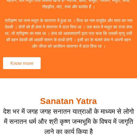
महावन, और मथुरा तथा विकास खण्ड हैं- नंदगांव, छाता, चौमुहां, गोवर्धन, मथुरा, फरह,
नौहझील, मांट, राया और बलदेव हैं ।
श्रीकृष्ण का जन्म मथुरा के कारागार में हुआ था । पिता का नाम वासुदेव और माता का नाम
देवकी । दोनों को ही कंस ने कारागार में डाल दिया था । उस काल में मथुरा का राजा कंस
था, जो श्रीकृष्ण का मामा था । कंस को आकाशवाणी द्वारा पता चला कि उसकी मृत्यु उसी
की बहन देवकी की आठवीं संतान के हाथों होगी । इसी डर के चलते कंस ने अपनी बहन
और जीजा को आजीवन कारागार में डाल दिया था ।
Know more
Sanatan Yatra
देश भर में जगह जगह सनातन यात्राओं के माध्यम से लोगो
में सनातन धर्म और श्री कृष्ण जन्मभूमि के विषय में जागृति
लाने का कार्य किया है