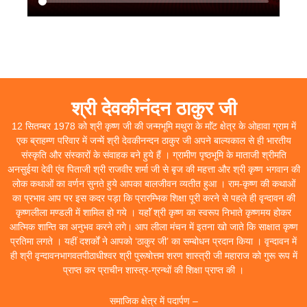
श्री देवकीनंदन ठाकुर जी
12 सितम्बर 1978 को श्री कृष्ण जी की जन्मभूमि मथुरा के माॅंट क्षेत्र के ओहावा ग्राम में
एक ब्राहम्ण परिवार में जन्में श्री देवकीनन्दन ठाकुर जी अपने बाल्यकाल से ही भारतीय
संस्कृति और संस्कारों के संवाहक बने हुये हैं । ग्रामीण पृष्ठभूमि के माताजी श्रीमति
अनसुईया देवी एंव पिताजी श्री राजवीर शर्मा जी से बृज की महत्ता और श्री कृष्ण भगवान की
लोक कथाओं का वर्णन सुनते हुये आपका बालजीवन व्यतीत हुआ । राम-कृष्ण की कथाओं
का प्रभाव आप पर इस कदर पड़ा कि प्रारम्भिक शिक्षा पूरी करने से पहले ही वृन्दावन की
कृष्णलीला मण्डली में शामिल हो गये । यहाॅं श्री कृष्ण का स्वरूप निभाते कृष्णमय होकर
आत्मिक शान्ति का अनुभव करने लगे। आप लीला मंचन में इतना खो जाते कि साक्षात कृष्ण
प्रतिमा लगते । यहीं दशर्कों ने आपको ‘ठाकुर जी’ का सम्बोधन प्रदान किया । वृन्दावन में
ही श्री वृन्दावनभागवतपीठाधीश्वर श्री पुरूषोत्तम शरण शास्त्री जी महाराज को गुरू रूप में
प्राप्त कर प्राचीन शास्त्र-ग्रन्थों की शिक्षा प्राप्त की ।
समाजिक क्षेत्र में पदार्पण –