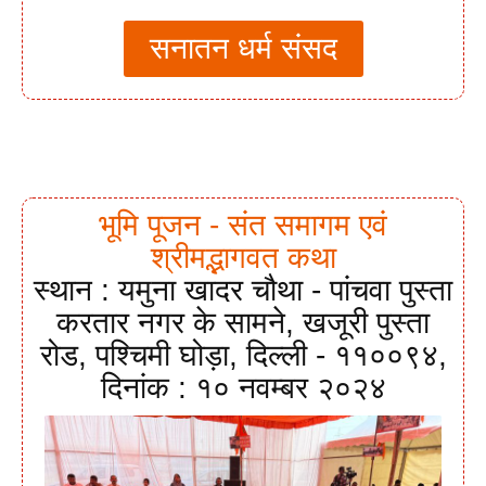
सनातन धर्म संसद
भूमि पूजन - संत समागम एवं
श्रीमद्भागवत कथा
स्थान : यमुना खादर चौथा - पांचवा पुस्ता
करतार नगर के सामने, खजूरी पुस्ता
रोड, पश्चिमी घोड़ा, दिल्ली - ११००९४,
दिनांक : १० नवम्बर २०२४