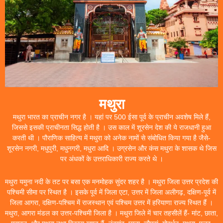
मथुरा
मथुरा भारत का प्राचीन नगर है । यहां पर 500 ईसा पूर्व के प्राचीन अवशेष मिले हैं,
जिससे इसकी प्राचीनता सिद्ध होती है । उस काल में शूरसेन देश की ये राजधानी हुआ
करती थी । पौराणिक साहित्य में मथुरा को अनेक नामों से संबोधित किया गया है जैसे-
शूरसेन नगरी, मधुपुरी, मधुनगरी, मधुरा आदि । उग्रसेन और कंस मथुरा के शासक थे जिस
पर अंधकों के उत्तराधिकारी राज्य करते थे ।
मथुरा यमुना नदी के तट पर बसा एक मनमोहक सुंदर शहर है । मथुरा जिला उत्तर प्रदेश की
पश्चिमी सीमा पर स्थित है । इसके पूर्व में जिला एटा, उत्तर में जिला अलीगढ़, दक्षिण-पूर्व में
जिला आगरा, दक्षिण-पश्चिम में राजस्थान एवं पश्चिम उत्तर में हरियाणा राज्य स्थित हैं ।
मथुरा, आगरा मंडल का उत्तर-पश्चिमी जिला है । मथुरा जिले में चार तहसीलें हैं- मांट, छाता,