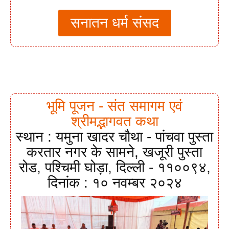
सनातन धर्म संसद
भूमि पूजन - संत समागम एवं
श्रीमद्भागवत कथा
स्थान : यमुना खादर चौथा - पांचवा पुस्ता
करतार नगर के सामने, खजूरी पुस्ता
रोड, पश्चिमी घोड़ा, दिल्ली - ११००९४,
दिनांक : १० नवम्बर २०२४