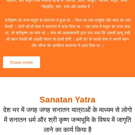
महावन, और मथुरा तथा विकास खण्ड हैं- नंदगांव, छाता, चौमुहां, गोवर्धन, मथुरा, फरह,
नौहझील, मांट, राया और बलदेव हैं ।
श्रीकृष्ण का जन्म मथुरा के कारागार में हुआ था । पिता का नाम वासुदेव और माता का नाम
देवकी । दोनों को ही कंस ने कारागार में डाल दिया था । उस काल में मथुरा का राजा कंस
था, जो श्रीकृष्ण का मामा था । कंस को आकाशवाणी द्वारा पता चला कि उसकी मृत्यु उसी
की बहन देवकी की आठवीं संतान के हाथों होगी । इसी डर के चलते कंस ने अपनी बहन
और जीजा को आजीवन कारागार में डाल दिया था ।
Know more
Sanatan Yatra
देश भर में जगह जगह सनातन यात्राओं के माध्यम से लोगो
में सनातन धर्म और श्री कृष्ण जन्मभूमि के विषय में जागृति
लाने का कार्य किया है