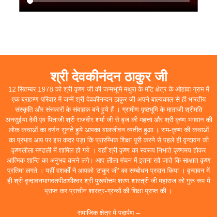
श्री देवकीनंदन ठाकुर जी
12 सितम्बर 1978 को श्री कृष्ण जी की जन्मभूमि मथुरा के माॅंट क्षेत्र के ओहावा ग्राम में
एक ब्राहम्ण परिवार में जन्में श्री देवकीनन्दन ठाकुर जी अपने बाल्यकाल से ही भारतीय
संस्कृति और संस्कारों के संवाहक बने हुये हैं । ग्रामीण पृष्ठभूमि के माताजी श्रीमति
अनसुईया देवी एंव पिताजी श्री राजवीर शर्मा जी से बृज की महत्ता और श्री कृष्ण भगवान की
लोक कथाओं का वर्णन सुनते हुये आपका बालजीवन व्यतीत हुआ । राम-कृष्ण की कथाओं
का प्रभाव आप पर इस कदर पड़ा कि प्रारम्भिक शिक्षा पूरी करने से पहले ही वृन्दावन की
कृष्णलीला मण्डली में शामिल हो गये । यहाॅं श्री कृष्ण का स्वरूप निभाते कृष्णमय होकर
आत्मिक शान्ति का अनुभव करने लगे। आप लीला मंचन में इतना खो जाते कि साक्षात कृष्ण
प्रतिमा लगते । यहीं दशर्कों ने आपको ‘ठाकुर जी’ का सम्बोधन प्रदान किया । वृन्दावन में
ही श्री वृन्दावनभागवतपीठाधीश्वर श्री पुरूषोत्तम शरण शास्त्री जी महाराज को गुरू रूप में
प्राप्त कर प्राचीन शास्त्र-ग्रन्थों की शिक्षा प्राप्त की ।
समाजिक क्षेत्र में पदार्पण –