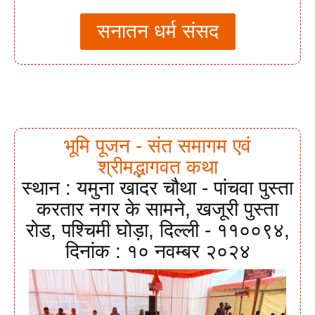
सनातन धर्म संसद
भूमि पूजन - संत समागम एवं
श्रीमद्भागवत कथा
स्थान : यमुना खादर चौथा - पांचवा पुस्ता
करतार नगर के सामने, खजूरी पुस्ता
रोड, पश्चिमी घोड़ा, दिल्ली - ११००९४,
दिनांक : १० नवम्बर २०२४