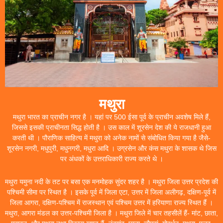
मथुरा
मथुरा भारत का प्राचीन नगर है । यहां पर 500 ईसा पूर्व के प्राचीन अवशेष मिले हैं,
जिससे इसकी प्राचीनता सिद्ध होती है । उस काल में शूरसेन देश की ये राजधानी हुआ
करती थी । पौराणिक साहित्य में मथुरा को अनेक नामों से संबोधित किया गया है जैसे-
शूरसेन नगरी, मधुपुरी, मधुनगरी, मधुरा आदि । उग्रसेन और कंस मथुरा के शासक थे जिस
पर अंधकों के उत्तराधिकारी राज्य करते थे ।
मथुरा यमुना नदी के तट पर बसा एक मनमोहक सुंदर शहर है । मथुरा जिला उत्तर प्रदेश की
पश्चिमी सीमा पर स्थित है । इसके पूर्व में जिला एटा, उत्तर में जिला अलीगढ़, दक्षिण-पूर्व में
जिला आगरा, दक्षिण-पश्चिम में राजस्थान एवं पश्चिम उत्तर में हरियाणा राज्य स्थित हैं ।
मथुरा, आगरा मंडल का उत्तर-पश्चिमी जिला है । मथुरा जिले में चार तहसीलें हैं- मांट, छाता,