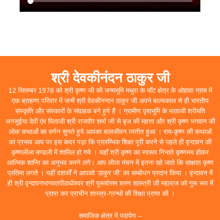
श्री देवकीनंदन ठाकुर जी
12 सितम्बर 1978 को श्री कृष्ण जी की जन्मभूमि मथुरा के माॅंट क्षेत्र के ओहावा ग्राम में
एक ब्राहम्ण परिवार में जन्में श्री देवकीनन्दन ठाकुर जी अपने बाल्यकाल से ही भारतीय
संस्कृति और संस्कारों के संवाहक बने हुये हैं । ग्रामीण पृष्ठभूमि के माताजी श्रीमति
अनसुईया देवी एंव पिताजी श्री राजवीर शर्मा जी से बृज की महत्ता और श्री कृष्ण भगवान की
लोक कथाओं का वर्णन सुनते हुये आपका बालजीवन व्यतीत हुआ । राम-कृष्ण की कथाओं
का प्रभाव आप पर इस कदर पड़ा कि प्रारम्भिक शिक्षा पूरी करने से पहले ही वृन्दावन की
कृष्णलीला मण्डली में शामिल हो गये । यहाॅं श्री कृष्ण का स्वरूप निभाते कृष्णमय होकर
आत्मिक शान्ति का अनुभव करने लगे। आप लीला मंचन में इतना खो जाते कि साक्षात कृष्ण
प्रतिमा लगते । यहीं दशर्कों ने आपको ‘ठाकुर जी’ का सम्बोधन प्रदान किया । वृन्दावन में
ही श्री वृन्दावनभागवतपीठाधीश्वर श्री पुरूषोत्तम शरण शास्त्री जी महाराज को गुरू रूप में
प्राप्त कर प्राचीन शास्त्र-ग्रन्थों की शिक्षा प्राप्त की ।
समाजिक क्षेत्र में पदार्पण –