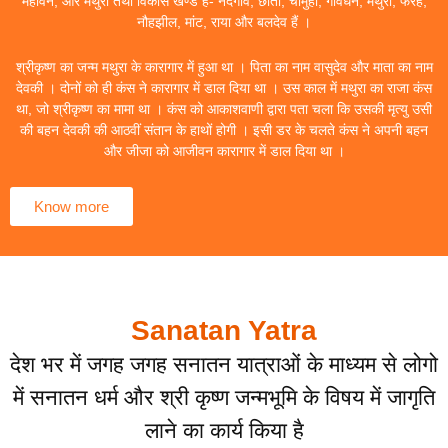
महावन, और मथुरा तथा विकास खण्ड हैं- नंदगांव, छाता, चौमुहां, गोवर्धन, मथुरा, फरह,
नौहझील, मांट, राया और बलदेव हैं ।
श्रीकृष्ण का जन्म मथुरा के कारागार में हुआ था । पिता का नाम वासुदेव और माता का नाम
देवकी । दोनों को ही कंस ने कारागार में डाल दिया था । उस काल में मथुरा का राजा कंस
था, जो श्रीकृष्ण का मामा था । कंस को आकाशवाणी द्वारा पता चला कि उसकी मृत्यु उसी
की बहन देवकी की आठवीं संतान के हाथों होगी । इसी डर के चलते कंस ने अपनी बहन
और जीजा को आजीवन कारागार में डाल दिया था ।
Know more
Sanatan Yatra
देश भर में जगह जगह सनातन यात्राओं के माध्यम से लोगो
में सनातन धर्म और श्री कृष्ण जन्मभूमि के विषय में जागृति
लाने का कार्य किया है