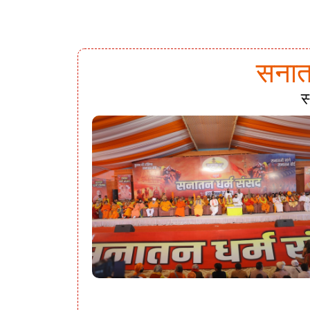
सनातन
स