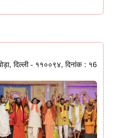
ी घोड़ा, दिल्ली - ११००९४, दिनांक : १6