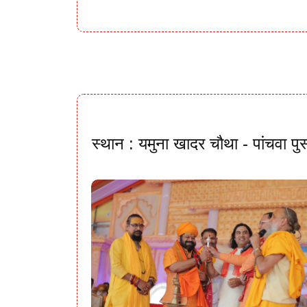
स्थान : यमुना खादर चौथा - पांचवा पु