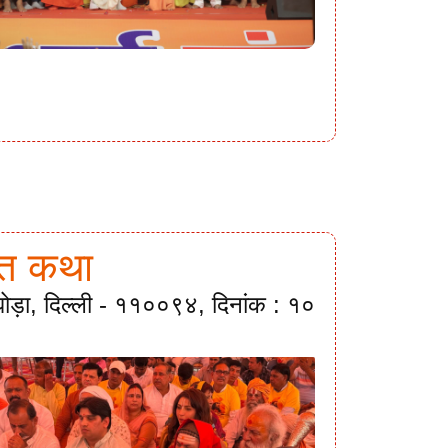
गवत कथा
ी घोड़ा, दिल्ली - ११००९४, दिनांक : १०