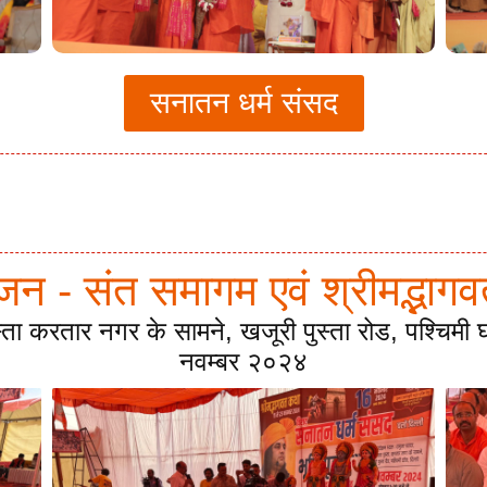
सनातन धर्म संसद
ूजन - संत समागम एवं श्रीमद्भा
स्ता करतार नगर के सामने, खजूरी पुस्ता रोड, पश्चिम
नवम्बर २०२४