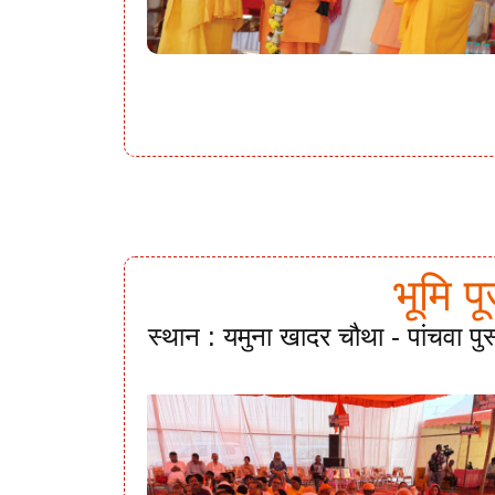
भूमि प
स्थान : यमुना खादर चौथा - पांचवा पु