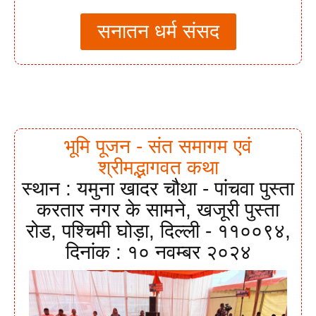
सनातन धर्म संसद
भूमि पूजन - संत समागम एवं
श्रीमद्भागवत कथा
स्थान : यमुना खादर चौथा - पांचवा पुस्ता
करतार नगर के सामने, खजूरी पुस्ता
रोड, पश्चिमी घोड़ा, दिल्ली - ११००९४,
दिनांक : १० नवम्बर २०२४