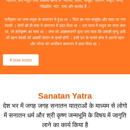
महावन, और मथुरा तथा विकास खण्ड हैं- नंदगांव, छाता, चौमुहां, गोवर्धन, मथुरा, फरह,
नौहझील, मांट, राया और बलदेव हैं ।
श्रीकृष्ण का जन्म मथुरा के कारागार में हुआ था । पिता का नाम वासुदेव और माता का नाम
देवकी । दोनों को ही कंस ने कारागार में डाल दिया था । उस काल में मथुरा का राजा कंस
था, जो श्रीकृष्ण का मामा था । कंस को आकाशवाणी द्वारा पता चला कि उसकी मृत्यु उसी
की बहन देवकी की आठवीं संतान के हाथों होगी । इसी डर के चलते कंस ने अपनी बहन
और जीजा को आजीवन कारागार में डाल दिया था ।
Know more
Sanatan Yatra
देश भर में जगह जगह सनातन यात्राओं के माध्यम से लोगो
में सनातन धर्म और श्री कृष्ण जन्मभूमि के विषय में जागृति
लाने का कार्य किया है