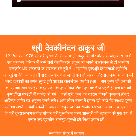
श्री देवकीनंदन ठाकुर जी
12 सितम्बर 1978 को श्री कृष्ण जी की जन्मभूमि मथुरा के माॅंट क्षेत्र के ओहावा ग्राम में
एक ब्राहम्ण परिवार में जन्में श्री देवकीनन्दन ठाकुर जी अपने बाल्यकाल से ही भारतीय
संस्कृति और संस्कारों के संवाहक बने हुये हैं । ग्रामीण पृष्ठभूमि के माताजी श्रीमति
अनसुईया देवी एंव पिताजी श्री राजवीर शर्मा जी से बृज की महत्ता और श्री कृष्ण भगवान की
लोक कथाओं का वर्णन सुनते हुये आपका बालजीवन व्यतीत हुआ । राम-कृष्ण की कथाओं
का प्रभाव आप पर इस कदर पड़ा कि प्रारम्भिक शिक्षा पूरी करने से पहले ही वृन्दावन की
कृष्णलीला मण्डली में शामिल हो गये । यहाॅं श्री कृष्ण का स्वरूप निभाते कृष्णमय होकर
आत्मिक शान्ति का अनुभव करने लगे। आप लीला मंचन में इतना खो जाते कि साक्षात कृष्ण
प्रतिमा लगते । यहीं दशर्कों ने आपको ‘ठाकुर जी’ का सम्बोधन प्रदान किया । वृन्दावन में
ही श्री वृन्दावनभागवतपीठाधीश्वर श्री पुरूषोत्तम शरण शास्त्री जी महाराज को गुरू रूप में
प्राप्त कर प्राचीन शास्त्र-ग्रन्थों की शिक्षा प्राप्त की ।
समाजिक क्षेत्र में पदार्पण –