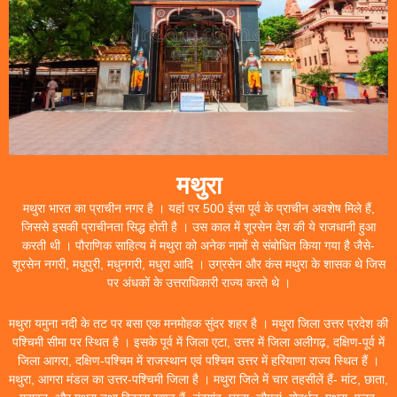
मथुरा
मथुरा भारत का प्राचीन नगर है । यहां पर 500 ईसा पूर्व के प्राचीन अवशेष मिले हैं,
जिससे इसकी प्राचीनता सिद्ध होती है । उस काल में शूरसेन देश की ये राजधानी हुआ
करती थी । पौराणिक साहित्य में मथुरा को अनेक नामों से संबोधित किया गया है जैसे-
शूरसेन नगरी, मधुपुरी, मधुनगरी, मधुरा आदि । उग्रसेन और कंस मथुरा के शासक थे जिस
पर अंधकों के उत्तराधिकारी राज्य करते थे ।
मथुरा यमुना नदी के तट पर बसा एक मनमोहक सुंदर शहर है । मथुरा जिला उत्तर प्रदेश की
पश्चिमी सीमा पर स्थित है । इसके पूर्व में जिला एटा, उत्तर में जिला अलीगढ़, दक्षिण-पूर्व में
जिला आगरा, दक्षिण-पश्चिम में राजस्थान एवं पश्चिम उत्तर में हरियाणा राज्य स्थित हैं ।
मथुरा, आगरा मंडल का उत्तर-पश्चिमी जिला है । मथुरा जिले में चार तहसीलें हैं- मांट, छाता,