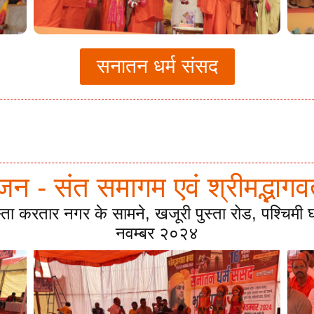
सनातन धर्म संसद
ूजन - संत समागम एवं श्रीमद्भा
स्ता करतार नगर के सामने, खजूरी पुस्ता रोड, पश्चिम
नवम्बर २०२४