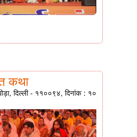
गवत कथा
ी घोड़ा, दिल्ली - ११००९४, दिनांक : १०