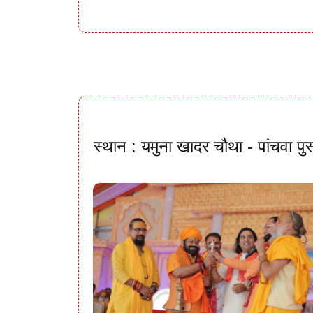
स्थान : यमुना खादर चौथा - पांचवा पु