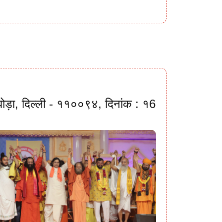
ी घोड़ा, दिल्ली - ११००९४, दिनांक : १6