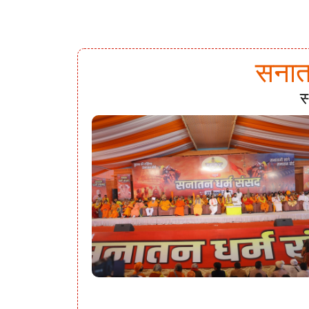
सनातन
स