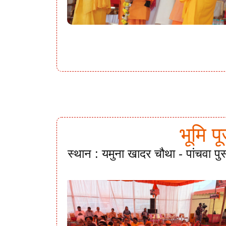
भूमि प
स्थान : यमुना खादर चौथा - पांचवा पु