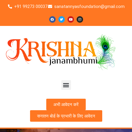
Skip
+91 99273 00037
sanatannyasfoundation@gmail.com
to
content
F
T
Y
I
a
w
o
n
c
i
u
s
e
t
t
t
b
t
u
a
o
e
b
g
o
r
e
r
k
a
m
Menu
अभी आवेदन करें
सनातन बोर्ड के प्रभारी के लिए आवेदन