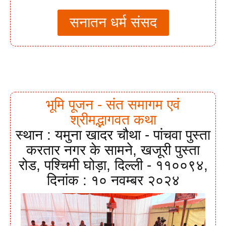
सनातन धर्म संसद
भूमि पूजन - संत समागम एवं
श्रीमद्भागवत कथा
स्थान : यमुना खादर चौथा - पांचवा पुस्ता
करतार नगर के सामने, खजूरी पुस्ता
रोड, पश्चिमी घोड़ा, दिल्ली - ११००९४,
दिनांक : १० नवम्बर २०२४