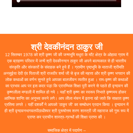
श्री देवकीनंदन ठाकुर जी
12 सितम्बर 1978 को श्री कृष्ण जी की जन्मभूमि मथुरा के माॅंट क्षेत्र के ओहावा ग्राम में
एक ब्राहम्ण परिवार में जन्में श्री देवकीनन्दन ठाकुर जी अपने बाल्यकाल से ही भारतीय
संस्कृति और संस्कारों के संवाहक बने हुये हैं । ग्रामीण पृष्ठभूमि के माताजी श्रीमति
अनसुईया देवी एंव पिताजी श्री राजवीर शर्मा जी से बृज की महत्ता और श्री कृष्ण भगवान की
लोक कथाओं का वर्णन सुनते हुये आपका बालजीवन व्यतीत हुआ । राम-कृष्ण की कथाओं
का प्रभाव आप पर इस कदर पड़ा कि प्रारम्भिक शिक्षा पूरी करने से पहले ही वृन्दावन की
कृष्णलीला मण्डली में शामिल हो गये । यहाॅं श्री कृष्ण का स्वरूप निभाते कृष्णमय होकर
आत्मिक शान्ति का अनुभव करने लगे। आप लीला मंचन में इतना खो जाते कि साक्षात कृष्ण
प्रतिमा लगते । यहीं दशर्कों ने आपको ‘ठाकुर जी’ का सम्बोधन प्रदान किया । वृन्दावन में
ही श्री वृन्दावनभागवतपीठाधीश्वर श्री पुरूषोत्तम शरण शास्त्री जी महाराज को गुरू रूप में
प्राप्त कर प्राचीन शास्त्र-ग्रन्थों की शिक्षा प्राप्त की ।
समाजिक क्षेत्र में पदार्पण –