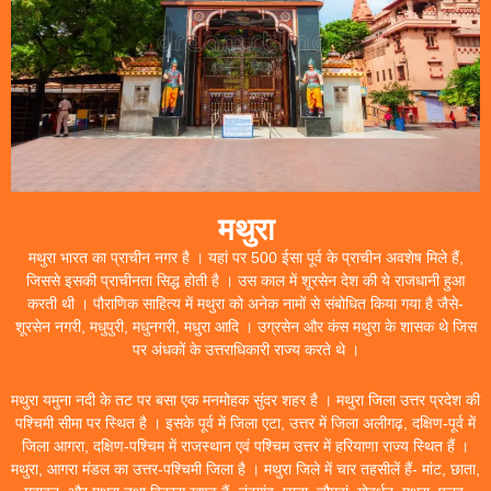
मथुरा
मथुरा भारत का प्राचीन नगर है । यहां पर 500 ईसा पूर्व के प्राचीन अवशेष मिले हैं,
जिससे इसकी प्राचीनता सिद्ध होती है । उस काल में शूरसेन देश की ये राजधानी हुआ
करती थी । पौराणिक साहित्य में मथुरा को अनेक नामों से संबोधित किया गया है जैसे-
शूरसेन नगरी, मधुपुरी, मधुनगरी, मधुरा आदि । उग्रसेन और कंस मथुरा के शासक थे जिस
पर अंधकों के उत्तराधिकारी राज्य करते थे ।
मथुरा यमुना नदी के तट पर बसा एक मनमोहक सुंदर शहर है । मथुरा जिला उत्तर प्रदेश की
पश्चिमी सीमा पर स्थित है । इसके पूर्व में जिला एटा, उत्तर में जिला अलीगढ़, दक्षिण-पूर्व में
जिला आगरा, दक्षिण-पश्चिम में राजस्थान एवं पश्चिम उत्तर में हरियाणा राज्य स्थित हैं ।
मथुरा, आगरा मंडल का उत्तर-पश्चिमी जिला है । मथुरा जिले में चार तहसीलें हैं- मांट, छाता,