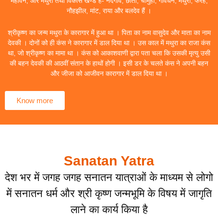
महावन, और मथुरा तथा विकास खण्ड हैं- नंदगांव, छाता, चौमुहां, गोवर्धन, मथुरा, फरह,
नौहझील, मांट, राया और बलदेव हैं ।
श्रीकृष्ण का जन्म मथुरा के कारागार में हुआ था । पिता का नाम वासुदेव और माता का नाम
देवकी । दोनों को ही कंस ने कारागार में डाल दिया था । उस काल में मथुरा का राजा कंस
था, जो श्रीकृष्ण का मामा था । कंस को आकाशवाणी द्वारा पता चला कि उसकी मृत्यु उसी
की बहन देवकी की आठवीं संतान के हाथों होगी । इसी डर के चलते कंस ने अपनी बहन
और जीजा को आजीवन कारागार में डाल दिया था ।
Know more
Sanatan Yatra
देश भर में जगह जगह सनातन यात्राओं के माध्यम से लोगो
में सनातन धर्म और श्री कृष्ण जन्मभूमि के विषय में जागृति
लाने का कार्य किया है