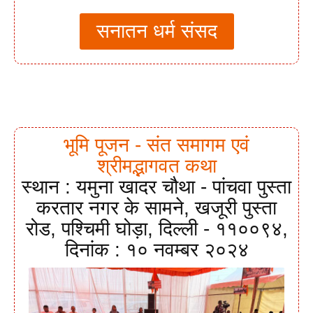
सनातन धर्म संसद
भूमि पूजन - संत समागम एवं
श्रीमद्भागवत कथा
स्थान : यमुना खादर चौथा - पांचवा पुस्ता
करतार नगर के सामने, खजूरी पुस्ता
रोड, पश्चिमी घोड़ा, दिल्ली - ११००९४,
दिनांक : १० नवम्बर २०२४