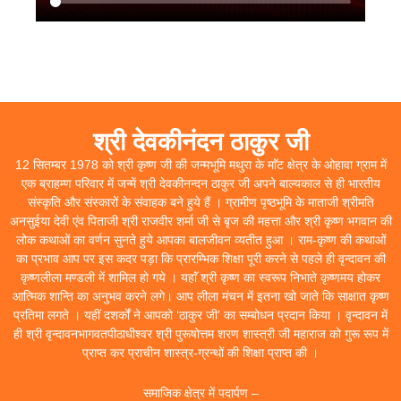
श्री देवकीनंदन ठाकुर जी
12 सितम्बर 1978 को श्री कृष्ण जी की जन्मभूमि मथुरा के माॅंट क्षेत्र के ओहावा ग्राम में
एक ब्राहम्ण परिवार में जन्में श्री देवकीनन्दन ठाकुर जी अपने बाल्यकाल से ही भारतीय
संस्कृति और संस्कारों के संवाहक बने हुये हैं । ग्रामीण पृष्ठभूमि के माताजी श्रीमति
अनसुईया देवी एंव पिताजी श्री राजवीर शर्मा जी से बृज की महत्ता और श्री कृष्ण भगवान की
लोक कथाओं का वर्णन सुनते हुये आपका बालजीवन व्यतीत हुआ । राम-कृष्ण की कथाओं
का प्रभाव आप पर इस कदर पड़ा कि प्रारम्भिक शिक्षा पूरी करने से पहले ही वृन्दावन की
कृष्णलीला मण्डली में शामिल हो गये । यहाॅं श्री कृष्ण का स्वरूप निभाते कृष्णमय होकर
आत्मिक शान्ति का अनुभव करने लगे। आप लीला मंचन में इतना खो जाते कि साक्षात कृष्ण
प्रतिमा लगते । यहीं दशर्कों ने आपको ‘ठाकुर जी’ का सम्बोधन प्रदान किया । वृन्दावन में
ही श्री वृन्दावनभागवतपीठाधीश्वर श्री पुरूषोत्तम शरण शास्त्री जी महाराज को गुरू रूप में
प्राप्त कर प्राचीन शास्त्र-ग्रन्थों की शिक्षा प्राप्त की ।
समाजिक क्षेत्र में पदार्पण –