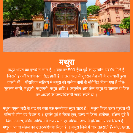
मथुरा
मथुरा भारत का प्राचीन नगर है । यहां पर 500 ईसा पूर्व के प्राचीन अवशेष मिले हैं,
जिससे इसकी प्राचीनता सिद्ध होती है । उस काल में शूरसेन देश की ये राजधानी हुआ
करती थी । पौराणिक साहित्य में मथुरा को अनेक नामों से संबोधित किया गया है जैसे-
शूरसेन नगरी, मधुपुरी, मधुनगरी, मधुरा आदि । उग्रसेन और कंस मथुरा के शासक थे जिस
पर अंधकों के उत्तराधिकारी राज्य करते थे ।
मथुरा यमुना नदी के तट पर बसा एक मनमोहक सुंदर शहर है । मथुरा जिला उत्तर प्रदेश की
पश्चिमी सीमा पर स्थित है । इसके पूर्व में जिला एटा, उत्तर में जिला अलीगढ़, दक्षिण-पूर्व में
जिला आगरा, दक्षिण-पश्चिम में राजस्थान एवं पश्चिम उत्तर में हरियाणा राज्य स्थित हैं ।
मथुरा, आगरा मंडल का उत्तर-पश्चिमी जिला है । मथुरा जिले में चार तहसीलें हैं- मांट, छाता,