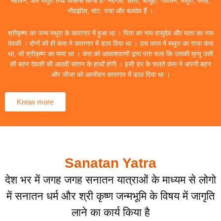
महावन, और मथुरा तथा विकास खण्ड हैं- नंदगांव, छाता, चौमुहां, गोवर्धन, मथुरा, फरह,
नौहझील, मांट, राया और बलदेव हैं ।
श्रीकृष्ण का जन्म मथुरा के कारागार में हुआ था । पिता का नाम वासुदेव और माता का नाम
देवकी । दोनों को ही कंस ने कारागार में डाल दिया था । उस काल में मथुरा का राजा कंस
था, जो श्रीकृष्ण का मामा था । कंस को आकाशवाणी द्वारा पता चला कि उसकी मृत्यु उसी
की बहन देवकी की आठवीं संतान के हाथों होगी । इसी डर के चलते कंस ने अपनी बहन
और जीजा को आजीवन कारागार में डाल दिया था ।
Know more
Sanatan Yatra
देश भर में जगह जगह सनातन यात्राओं के माध्यम से लोगो
में सनातन धर्म और श्री कृष्ण जन्मभूमि के विषय में जागृति
लाने का कार्य किया है