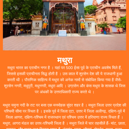
मथुरा
मथुरा भारत का प्राचीन नगर है । यहां पर 500 ईसा पूर्व के प्राचीन अवशेष मिले हैं,
जिससे इसकी प्राचीनता सिद्ध होती है । उस काल में शूरसेन देश की ये राजधानी हुआ
करती थी । पौराणिक साहित्य में मथुरा को अनेक नामों से संबोधित किया गया है जैसे-
शूरसेन नगरी, मधुपुरी, मधुनगरी, मधुरा आदि । उग्रसेन और कंस मथुरा के शासक थे जिस
पर अंधकों के उत्तराधिकारी राज्य करते थे ।
मथुरा यमुना नदी के तट पर बसा एक मनमोहक सुंदर शहर है । मथुरा जिला उत्तर प्रदेश की
पश्चिमी सीमा पर स्थित है । इसके पूर्व में जिला एटा, उत्तर में जिला अलीगढ़, दक्षिण-पूर्व में
जिला आगरा, दक्षिण-पश्चिम में राजस्थान एवं पश्चिम उत्तर में हरियाणा राज्य स्थित हैं ।
मथुरा, आगरा मंडल का उत्तर-पश्चिमी जिला है । मथुरा जिले में चार तहसीलें हैं- मांट, छाता,