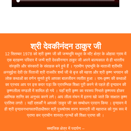
श्री देवकीनंदन ठाकुर जी
12 सितम्बर 1978 को श्री कृष्ण जी की जन्मभूमि मथुरा के माॅंट क्षेत्र के ओहावा ग्राम में
एक ब्राहम्ण परिवार में जन्में श्री देवकीनन्दन ठाकुर जी अपने बाल्यकाल से ही भारतीय
संस्कृति और संस्कारों के संवाहक बने हुये हैं । ग्रामीण पृष्ठभूमि के माताजी श्रीमति
अनसुईया देवी एंव पिताजी श्री राजवीर शर्मा जी से बृज की महत्ता और श्री कृष्ण भगवान की
लोक कथाओं का वर्णन सुनते हुये आपका बालजीवन व्यतीत हुआ । राम-कृष्ण की कथाओं
का प्रभाव आप पर इस कदर पड़ा कि प्रारम्भिक शिक्षा पूरी करने से पहले ही वृन्दावन की
कृष्णलीला मण्डली में शामिल हो गये । यहाॅं श्री कृष्ण का स्वरूप निभाते कृष्णमय होकर
आत्मिक शान्ति का अनुभव करने लगे। आप लीला मंचन में इतना खो जाते कि साक्षात कृष्ण
प्रतिमा लगते । यहीं दशर्कों ने आपको ‘ठाकुर जी’ का सम्बोधन प्रदान किया । वृन्दावन में
ही श्री वृन्दावनभागवतपीठाधीश्वर श्री पुरूषोत्तम शरण शास्त्री जी महाराज को गुरू रूप में
प्राप्त कर प्राचीन शास्त्र-ग्रन्थों की शिक्षा प्राप्त की ।
समाजिक क्षेत्र में पदार्पण –