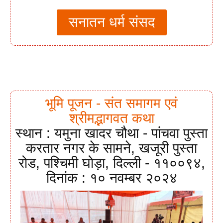
सनातन धर्म संसद
भूमि पूजन - संत समागम एवं
श्रीमद्भागवत कथा
स्थान : यमुना खादर चौथा - पांचवा पुस्ता
करतार नगर के सामने, खजूरी पुस्ता
रोड, पश्चिमी घोड़ा, दिल्ली - ११००९४,
दिनांक : १० नवम्बर २०२४