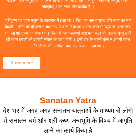
महावन, और मथुरा तथा विकास खण्ड हैं- नंदगांव, छाता, चौमुहां, गोवर्धन, मथुरा, फरह,
नौहझील, मांट, राया और बलदेव हैं ।
श्रीकृष्ण का जन्म मथुरा के कारागार में हुआ था । पिता का नाम वासुदेव और माता का नाम
देवकी । दोनों को ही कंस ने कारागार में डाल दिया था । उस काल में मथुरा का राजा कंस
था, जो श्रीकृष्ण का मामा था । कंस को आकाशवाणी द्वारा पता चला कि उसकी मृत्यु उसी
की बहन देवकी की आठवीं संतान के हाथों होगी । इसी डर के चलते कंस ने अपनी बहन
और जीजा को आजीवन कारागार में डाल दिया था ।
Know more
Sanatan Yatra
देश भर में जगह जगह सनातन यात्राओं के माध्यम से लोगो
में सनातन धर्म और श्री कृष्ण जन्मभूमि के विषय में जागृति
लाने का कार्य किया है