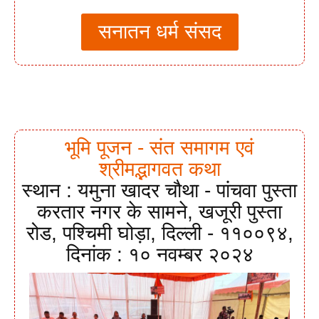
सनातन धर्म संसद
भूमि पूजन - संत समागम एवं
श्रीमद्भागवत कथा
स्थान : यमुना खादर चौथा - पांचवा पुस्ता
करतार नगर के सामने, खजूरी पुस्ता
रोड, पश्चिमी घोड़ा, दिल्ली - ११००९४,
दिनांक : १० नवम्बर २०२४