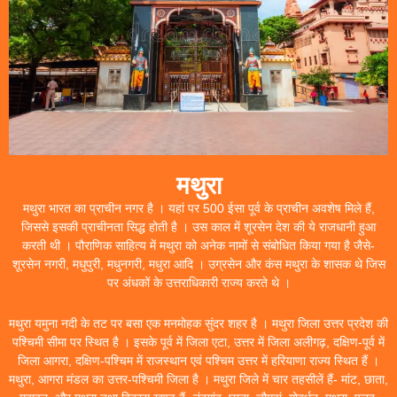
मथुरा
मथुरा भारत का प्राचीन नगर है । यहां पर 500 ईसा पूर्व के प्राचीन अवशेष मिले हैं,
जिससे इसकी प्राचीनता सिद्ध होती है । उस काल में शूरसेन देश की ये राजधानी हुआ
करती थी । पौराणिक साहित्य में मथुरा को अनेक नामों से संबोधित किया गया है जैसे-
शूरसेन नगरी, मधुपुरी, मधुनगरी, मधुरा आदि । उग्रसेन और कंस मथुरा के शासक थे जिस
पर अंधकों के उत्तराधिकारी राज्य करते थे ।
मथुरा यमुना नदी के तट पर बसा एक मनमोहक सुंदर शहर है । मथुरा जिला उत्तर प्रदेश की
पश्चिमी सीमा पर स्थित है । इसके पूर्व में जिला एटा, उत्तर में जिला अलीगढ़, दक्षिण-पूर्व में
जिला आगरा, दक्षिण-पश्चिम में राजस्थान एवं पश्चिम उत्तर में हरियाणा राज्य स्थित हैं ।
मथुरा, आगरा मंडल का उत्तर-पश्चिमी जिला है । मथुरा जिले में चार तहसीलें हैं- मांट, छाता,