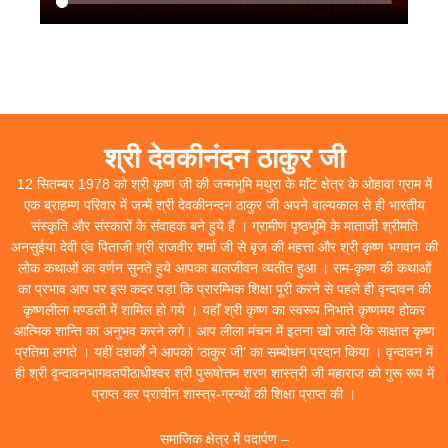
श्री देवकीनंदन ठाकुर जी
12 सितम्बर 1978 को श्री कृष्ण जी की जन्मभूमि मथुरा के माॅंट क्षेत्र के ओहावा ग्राम में
एक ब्राहम्ण परिवार में जन्में श्री देवकीनन्दन ठाकुर जी अपने बाल्यकाल से ही भारतीय
संस्कृति और संस्कारों के संवाहक बने हुये हैं । ग्रामीण पृष्ठभूमि के माताजी श्रीमति
अनसुईया देवी एंव पिताजी श्री राजवीर शर्मा जी से बृज की महत्ता और श्री कृष्ण भगवान की
लोक कथाओं का वर्णन सुनते हुये आपका बालजीवन व्यतीत हुआ । राम-कृष्ण की कथाओं
का प्रभाव आप पर इस कदर पड़ा कि प्रारम्भिक शिक्षा पूरी करने से पहले ही वृन्दावन की
कृष्णलीला मण्डली में शामिल हो गये । यहाॅं श्री कृष्ण का स्वरूप निभाते कृष्णमय होकर
आत्मिक शान्ति का अनुभव करने लगे। आप लीला मंचन में इतना खो जाते कि साक्षात कृष्ण
प्रतिमा लगते । यहीं दशर्कों ने आपको ‘ठाकुर जी’ का सम्बोधन प्रदान किया । वृन्दावन में
ही श्री वृन्दावनभागवतपीठाधीश्वर श्री पुरूषोत्तम शरण शास्त्री जी महाराज को गुरू रूप में
प्राप्त कर प्राचीन शास्त्र-ग्रन्थों की शिक्षा प्राप्त की ।
समाजिक क्षेत्र में पदार्पण –