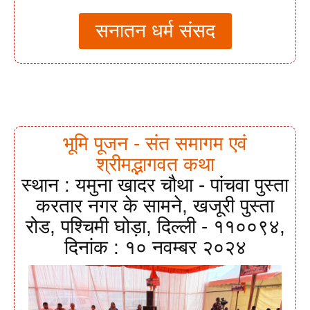
सनातन धर्म संसद
भूमि पूजन - संत समागम एवं
श्रीमद्भागवत कथा
स्थान : यमुना खादर चौथा - पांचवा पुस्ता
करतार नगर के सामने, खजूरी पुस्ता
रोड, पश्चिमी घोड़ा, दिल्ली - ११००९४,
दिनांक : १० नवम्बर २०२४