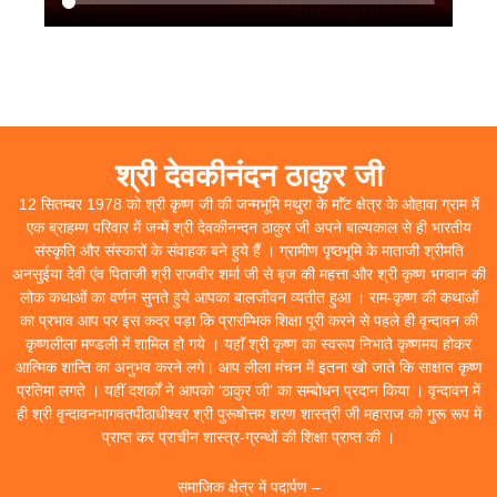
श्री देवकीनंदन ठाकुर जी
12 सितम्बर 1978 को श्री कृष्ण जी की जन्मभूमि मथुरा के माॅंट क्षेत्र के ओहावा ग्राम में
एक ब्राहम्ण परिवार में जन्में श्री देवकीनन्दन ठाकुर जी अपने बाल्यकाल से ही भारतीय
संस्कृति और संस्कारों के संवाहक बने हुये हैं । ग्रामीण पृष्ठभूमि के माताजी श्रीमति
अनसुईया देवी एंव पिताजी श्री राजवीर शर्मा जी से बृज की महत्ता और श्री कृष्ण भगवान की
लोक कथाओं का वर्णन सुनते हुये आपका बालजीवन व्यतीत हुआ । राम-कृष्ण की कथाओं
का प्रभाव आप पर इस कदर पड़ा कि प्रारम्भिक शिक्षा पूरी करने से पहले ही वृन्दावन की
कृष्णलीला मण्डली में शामिल हो गये । यहाॅं श्री कृष्ण का स्वरूप निभाते कृष्णमय होकर
आत्मिक शान्ति का अनुभव करने लगे। आप लीला मंचन में इतना खो जाते कि साक्षात कृष्ण
प्रतिमा लगते । यहीं दशर्कों ने आपको ‘ठाकुर जी’ का सम्बोधन प्रदान किया । वृन्दावन में
ही श्री वृन्दावनभागवतपीठाधीश्वर श्री पुरूषोत्तम शरण शास्त्री जी महाराज को गुरू रूप में
प्राप्त कर प्राचीन शास्त्र-ग्रन्थों की शिक्षा प्राप्त की ।
समाजिक क्षेत्र में पदार्पण –