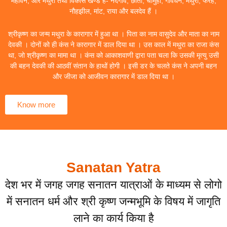
महावन, और मथुरा तथा विकास खण्ड हैं- नंदगांव, छाता, चौमुहां, गोवर्धन, मथुरा, फरह,
नौहझील, मांट, राया और बलदेव हैं ।
श्रीकृष्ण का जन्म मथुरा के कारागार में हुआ था । पिता का नाम वासुदेव और माता का नाम
देवकी । दोनों को ही कंस ने कारागार में डाल दिया था । उस काल में मथुरा का राजा कंस
था, जो श्रीकृष्ण का मामा था । कंस को आकाशवाणी द्वारा पता चला कि उसकी मृत्यु उसी
की बहन देवकी की आठवीं संतान के हाथों होगी । इसी डर के चलते कंस ने अपनी बहन
और जीजा को आजीवन कारागार में डाल दिया था ।
Know more
Sanatan Yatra
देश भर में जगह जगह सनातन यात्राओं के माध्यम से लोगो
में सनातन धर्म और श्री कृष्ण जन्मभूमि के विषय में जागृति
लाने का कार्य किया है