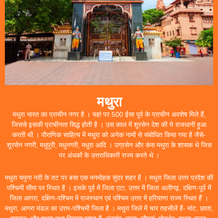
मथुरा
मथुरा भारत का प्राचीन नगर है । यहां पर 500 ईसा पूर्व के प्राचीन अवशेष मिले हैं,
जिससे इसकी प्राचीनता सिद्ध होती है । उस काल में शूरसेन देश की ये राजधानी हुआ
करती थी । पौराणिक साहित्य में मथुरा को अनेक नामों से संबोधित किया गया है जैसे-
शूरसेन नगरी, मधुपुरी, मधुनगरी, मधुरा आदि । उग्रसेन और कंस मथुरा के शासक थे जिस
पर अंधकों के उत्तराधिकारी राज्य करते थे ।
मथुरा यमुना नदी के तट पर बसा एक मनमोहक सुंदर शहर है । मथुरा जिला उत्तर प्रदेश की
पश्चिमी सीमा पर स्थित है । इसके पूर्व में जिला एटा, उत्तर में जिला अलीगढ़, दक्षिण-पूर्व में
जिला आगरा, दक्षिण-पश्चिम में राजस्थान एवं पश्चिम उत्तर में हरियाणा राज्य स्थित हैं ।
मथुरा, आगरा मंडल का उत्तर-पश्चिमी जिला है । मथुरा जिले में चार तहसीलें हैं- मांट, छाता,