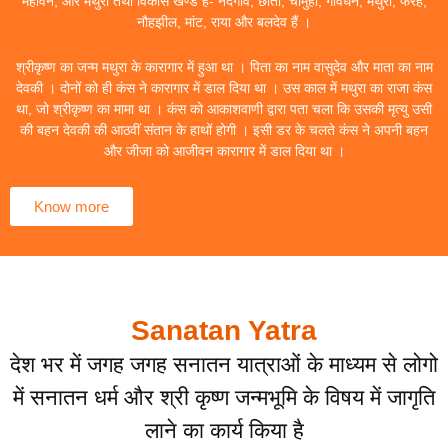
महावन, और मथुरा तथा विकास खण्ड हैं- नंदगांव, छाता, चौमुहां, गोवर्धन, मथुरा, फरह,
नौहझील, मांट, राया और बलदेव हैं ।
श्रीकृष्ण का जन्म मथुरा के कारागार में हुआ था । पिता का नाम वासुदेव और माता का नाम
देवकी । दोनों को ही कंस ने कारागार में डाल दिया था । उस काल में मथुरा का राजा कंस
था, जो श्रीकृष्ण का मामा था । कंस को आकाशवाणी द्वारा पता चला कि उसकी मृत्यु उसी
की बहन देवकी की आठवीं संतान के हाथों होगी । इसी डर के चलते कंस ने अपनी बहन
और जीजा को आजीवन कारागार में डाल दिया था ।
Know more
Sanatan Yatra
देश भर में जगह जगह सनातन यात्राओं के माध्यम से लोगो
में सनातन धर्म और श्री कृष्ण जन्मभूमि के विषय में जागृति
लाने का कार्य किया है