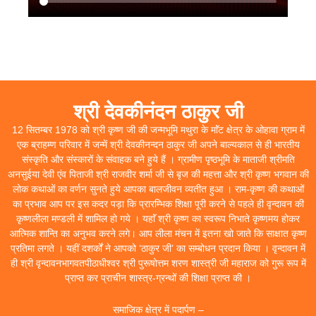
श्री देवकीनंदन ठाकुर जी
12 सितम्बर 1978 को श्री कृष्ण जी की जन्मभूमि मथुरा के माॅंट क्षेत्र के ओहावा ग्राम में
एक ब्राहम्ण परिवार में जन्में श्री देवकीनन्दन ठाकुर जी अपने बाल्यकाल से ही भारतीय
संस्कृति और संस्कारों के संवाहक बने हुये हैं । ग्रामीण पृष्ठभूमि के माताजी श्रीमति
अनसुईया देवी एंव पिताजी श्री राजवीर शर्मा जी से बृज की महत्ता और श्री कृष्ण भगवान की
लोक कथाओं का वर्णन सुनते हुये आपका बालजीवन व्यतीत हुआ । राम-कृष्ण की कथाओं
का प्रभाव आप पर इस कदर पड़ा कि प्रारम्भिक शिक्षा पूरी करने से पहले ही वृन्दावन की
कृष्णलीला मण्डली में शामिल हो गये । यहाॅं श्री कृष्ण का स्वरूप निभाते कृष्णमय होकर
आत्मिक शान्ति का अनुभव करने लगे। आप लीला मंचन में इतना खो जाते कि साक्षात कृष्ण
प्रतिमा लगते । यहीं दशर्कों ने आपको ‘ठाकुर जी’ का सम्बोधन प्रदान किया । वृन्दावन में
ही श्री वृन्दावनभागवतपीठाधीश्वर श्री पुरूषोत्तम शरण शास्त्री जी महाराज को गुरू रूप में
प्राप्त कर प्राचीन शास्त्र-ग्रन्थों की शिक्षा प्राप्त की ।
समाजिक क्षेत्र में पदार्पण –