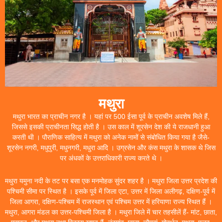
मथुरा
मथुरा भारत का प्राचीन नगर है । यहां पर 500 ईसा पूर्व के प्राचीन अवशेष मिले हैं,
जिससे इसकी प्राचीनता सिद्ध होती है । उस काल में शूरसेन देश की ये राजधानी हुआ
करती थी । पौराणिक साहित्य में मथुरा को अनेक नामों से संबोधित किया गया है जैसे-
शूरसेन नगरी, मधुपुरी, मधुनगरी, मधुरा आदि । उग्रसेन और कंस मथुरा के शासक थे जिस
पर अंधकों के उत्तराधिकारी राज्य करते थे ।
मथुरा यमुना नदी के तट पर बसा एक मनमोहक सुंदर शहर है । मथुरा जिला उत्तर प्रदेश की
पश्चिमी सीमा पर स्थित है । इसके पूर्व में जिला एटा, उत्तर में जिला अलीगढ़, दक्षिण-पूर्व में
जिला आगरा, दक्षिण-पश्चिम में राजस्थान एवं पश्चिम उत्तर में हरियाणा राज्य स्थित हैं ।
मथुरा, आगरा मंडल का उत्तर-पश्चिमी जिला है । मथुरा जिले में चार तहसीलें हैं- मांट, छाता,