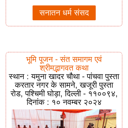
सनातन धर्म संसद
भूमि पूजन - संत समागम एवं
श्रीमद्भागवत कथा
स्थान : यमुना खादर चौथा - पांचवा पुस्ता
करतार नगर के सामने, खजूरी पुस्ता
रोड, पश्चिमी घोड़ा, दिल्ली - ११००९४,
दिनांक : १० नवम्बर २०२४