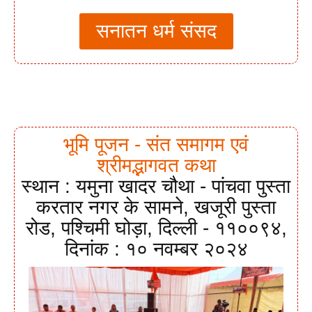
सनातन धर्म संसद
भूमि पूजन - संत समागम एवं
श्रीमद्भागवत कथा
स्थान : यमुना खादर चौथा - पांचवा पुस्ता
करतार नगर के सामने, खजूरी पुस्ता
रोड, पश्चिमी घोड़ा, दिल्ली - ११००९४,
दिनांक : १० नवम्बर २०२४