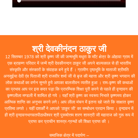
श्री देवकीनंदन ठाकुर जी
12 सितम्बर 1978 को श्री कृष्ण जी की जन्मभूमि मथुरा के माॅंट क्षेत्र के ओहावा ग्राम में
एक ब्राहम्ण परिवार में जन्में श्री देवकीनन्दन ठाकुर जी अपने बाल्यकाल से ही भारतीय
संस्कृति और संस्कारों के संवाहक बने हुये हैं । ग्रामीण पृष्ठभूमि के माताजी श्रीमति
अनसुईया देवी एंव पिताजी श्री राजवीर शर्मा जी से बृज की महत्ता और श्री कृष्ण भगवान की
लोक कथाओं का वर्णन सुनते हुये आपका बालजीवन व्यतीत हुआ । राम-कृष्ण की कथाओं
का प्रभाव आप पर इस कदर पड़ा कि प्रारम्भिक शिक्षा पूरी करने से पहले ही वृन्दावन की
कृष्णलीला मण्डली में शामिल हो गये । यहाॅं श्री कृष्ण का स्वरूप निभाते कृष्णमय होकर
आत्मिक शान्ति का अनुभव करने लगे। आप लीला मंचन में इतना खो जाते कि साक्षात कृष्ण
प्रतिमा लगते । यहीं दशर्कों ने आपको ‘ठाकुर जी’ का सम्बोधन प्रदान किया । वृन्दावन में
ही श्री वृन्दावनभागवतपीठाधीश्वर श्री पुरूषोत्तम शरण शास्त्री जी महाराज को गुरू रूप में
प्राप्त कर प्राचीन शास्त्र-ग्रन्थों की शिक्षा प्राप्त की ।
समाजिक क्षेत्र में पदार्पण –