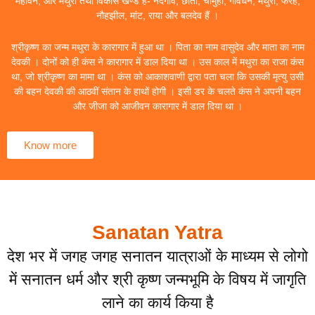
महावन, और मथुरा तथा विकास खण्ड हैं- नंदगांव, छाता, चौमुहां, गोवर्धन, मथुरा, फरह,
नौहझील, मांट, राया और बलदेव हैं ।
श्रीकृष्ण का जन्म मथुरा के कारागार में हुआ था । पिता का नाम वासुदेव और माता का नाम
देवकी । दोनों को ही कंस ने कारागार में डाल दिया था । उस काल में मथुरा का राजा कंस
था, जो श्रीकृष्ण का मामा था । कंस को आकाशवाणी द्वारा पता चला कि उसकी मृत्यु उसी
की बहन देवकी की आठवीं संतान के हाथों होगी । इसी डर के चलते कंस ने अपनी बहन
और जीजा को आजीवन कारागार में डाल दिया था ।
Know more
Sanatan Yatra
देश भर में जगह जगह सनातन यात्राओं के माध्यम से लोगो
में सनातन धर्म और श्री कृष्ण जन्मभूमि के विषय में जागृति
लाने का कार्य किया है