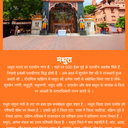
मथुरा
मथुरा भारत का प्राचीन नगर है । यहां पर 500 ईसा पूर्व के प्राचीन अवशेष मिले हैं,
जिससे इसकी प्राचीनता सिद्ध होती है । उस काल में शूरसेन देश की ये राजधानी हुआ
करती थी । पौराणिक साहित्य में मथुरा को अनेक नामों से संबोधित किया गया है जैसे-
शूरसेन नगरी, मधुपुरी, मधुनगरी, मधुरा आदि । उग्रसेन और कंस मथुरा के शासक थे जिस
पर अंधकों के उत्तराधिकारी राज्य करते थे ।
मथुरा यमुना नदी के तट पर बसा एक मनमोहक सुंदर शहर है । मथुरा जिला उत्तर प्रदेश की
पश्चिमी सीमा पर स्थित है । इसके पूर्व में जिला एटा, उत्तर में जिला अलीगढ़, दक्षिण-पूर्व में
जिला आगरा, दक्षिण-पश्चिम में राजस्थान एवं पश्चिम उत्तर में हरियाणा राज्य स्थित हैं ।
मथुरा, आगरा मंडल का उत्तर-पश्चिमी जिला है । मथुरा जिले में चार तहसीलें हैं- मांट, छाता,