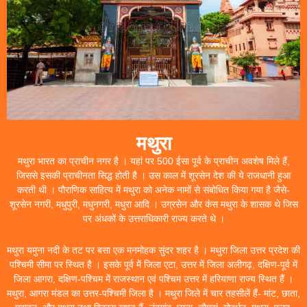
मथुरा
मथुरा भारत का प्राचीन नगर है । यहां पर 500 ईसा पूर्व के प्राचीन अवशेष मिले हैं,
जिससे इसकी प्राचीनता सिद्ध होती है । उस काल में शूरसेन देश की ये राजधानी हुआ
करती थी । पौराणिक साहित्य में मथुरा को अनेक नामों से संबोधित किया गया है जैसे-
शूरसेन नगरी, मधुपुरी, मधुनगरी, मधुरा आदि । उग्रसेन और कंस मथुरा के शासक थे जिस
पर अंधकों के उत्तराधिकारी राज्य करते थे ।
मथुरा यमुना नदी के तट पर बसा एक मनमोहक सुंदर शहर है । मथुरा जिला उत्तर प्रदेश की
पश्चिमी सीमा पर स्थित है । इसके पूर्व में जिला एटा, उत्तर में जिला अलीगढ़, दक्षिण-पूर्व में
जिला आगरा, दक्षिण-पश्चिम में राजस्थान एवं पश्चिम उत्तर में हरियाणा राज्य स्थित हैं ।
मथुरा, आगरा मंडल का उत्तर-पश्चिमी जिला है । मथुरा जिले में चार तहसीलें हैं- मांट, छाता,