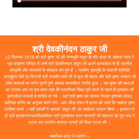
श्री देवकीनंदन ठाकुर जी
12 सितम्बर 1978 को श्री कृष्ण जी की जन्मभूमि मथुरा के माॅंट क्षेत्र के ओहावा ग्राम में
एक ब्राहम्ण परिवार में जन्में श्री देवकीनन्दन ठाकुर जी अपने बाल्यकाल से ही भारतीय
संस्कृति और संस्कारों के संवाहक बने हुये हैं । ग्रामीण पृष्ठभूमि के माताजी श्रीमति
अनसुईया देवी एंव पिताजी श्री राजवीर शर्मा जी से बृज की महत्ता और श्री कृष्ण भगवान की
लोक कथाओं का वर्णन सुनते हुये आपका बालजीवन व्यतीत हुआ । राम-कृष्ण की कथाओं
का प्रभाव आप पर इस कदर पड़ा कि प्रारम्भिक शिक्षा पूरी करने से पहले ही वृन्दावन की
कृष्णलीला मण्डली में शामिल हो गये । यहाॅं श्री कृष्ण का स्वरूप निभाते कृष्णमय होकर
आत्मिक शान्ति का अनुभव करने लगे। आप लीला मंचन में इतना खो जाते कि साक्षात कृष्ण
प्रतिमा लगते । यहीं दशर्कों ने आपको ‘ठाकुर जी’ का सम्बोधन प्रदान किया । वृन्दावन में
ही श्री वृन्दावनभागवतपीठाधीश्वर श्री पुरूषोत्तम शरण शास्त्री जी महाराज को गुरू रूप में
प्राप्त कर प्राचीन शास्त्र-ग्रन्थों की शिक्षा प्राप्त की ।
समाजिक क्षेत्र में पदार्पण –