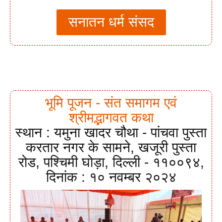
सनातन धर्म संसद
भूमि पूजन - संत समागम एवं
श्रीमद्भागवत कथा
स्थान : यमुना खादर चौथा - पांचवा पुस्ता
करतार नगर के सामने, खजूरी पुस्ता
रोड, पश्चिमी घोड़ा, दिल्ली - ११००९४,
दिनांक : १० नवम्बर २०२४