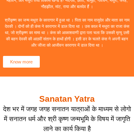
महावन, और मथुरा तथा विकास खण्ड हैं- नंदगांव, छाता, चौमुहां, गोवर्धन, मथुरा, फरह,
नौहझील, मांट, राया और बलदेव हैं ।
श्रीकृष्ण का जन्म मथुरा के कारागार में हुआ था । पिता का नाम वासुदेव और माता का नाम
देवकी । दोनों को ही कंस ने कारागार में डाल दिया था । उस काल में मथुरा का राजा कंस
था, जो श्रीकृष्ण का मामा था । कंस को आकाशवाणी द्वारा पता चला कि उसकी मृत्यु उसी
की बहन देवकी की आठवीं संतान के हाथों होगी । इसी डर के चलते कंस ने अपनी बहन
और जीजा को आजीवन कारागार में डाल दिया था ।
Know more
Sanatan Yatra
देश भर में जगह जगह सनातन यात्राओं के माध्यम से लोगो
में सनातन धर्म और श्री कृष्ण जन्मभूमि के विषय में जागृति
लाने का कार्य किया है