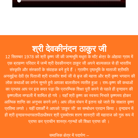
श्री देवकीनंदन ठाकुर जी
12 सितम्बर 1978 को श्री कृष्ण जी की जन्मभूमि मथुरा के माॅंट क्षेत्र के ओहावा ग्राम में
एक ब्राहम्ण परिवार में जन्में श्री देवकीनन्दन ठाकुर जी अपने बाल्यकाल से ही भारतीय
संस्कृति और संस्कारों के संवाहक बने हुये हैं । ग्रामीण पृष्ठभूमि के माताजी श्रीमति
अनसुईया देवी एंव पिताजी श्री राजवीर शर्मा जी से बृज की महत्ता और श्री कृष्ण भगवान की
लोक कथाओं का वर्णन सुनते हुये आपका बालजीवन व्यतीत हुआ । राम-कृष्ण की कथाओं
का प्रभाव आप पर इस कदर पड़ा कि प्रारम्भिक शिक्षा पूरी करने से पहले ही वृन्दावन की
कृष्णलीला मण्डली में शामिल हो गये । यहाॅं श्री कृष्ण का स्वरूप निभाते कृष्णमय होकर
आत्मिक शान्ति का अनुभव करने लगे। आप लीला मंचन में इतना खो जाते कि साक्षात कृष्ण
प्रतिमा लगते । यहीं दशर्कों ने आपको ‘ठाकुर जी’ का सम्बोधन प्रदान किया । वृन्दावन में
ही श्री वृन्दावनभागवतपीठाधीश्वर श्री पुरूषोत्तम शरण शास्त्री जी महाराज को गुरू रूप में
प्राप्त कर प्राचीन शास्त्र-ग्रन्थों की शिक्षा प्राप्त की ।
समाजिक क्षेत्र में पदार्पण –