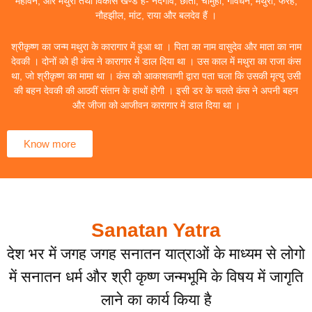
महावन, और मथुरा तथा विकास खण्ड हैं- नंदगांव, छाता, चौमुहां, गोवर्धन, मथुरा, फरह,
नौहझील, मांट, राया और बलदेव हैं ।
श्रीकृष्ण का जन्म मथुरा के कारागार में हुआ था । पिता का नाम वासुदेव और माता का नाम
देवकी । दोनों को ही कंस ने कारागार में डाल दिया था । उस काल में मथुरा का राजा कंस
था, जो श्रीकृष्ण का मामा था । कंस को आकाशवाणी द्वारा पता चला कि उसकी मृत्यु उसी
की बहन देवकी की आठवीं संतान के हाथों होगी । इसी डर के चलते कंस ने अपनी बहन
और जीजा को आजीवन कारागार में डाल दिया था ।
Know more
Sanatan Yatra
देश भर में जगह जगह सनातन यात्राओं के माध्यम से लोगो
में सनातन धर्म और श्री कृष्ण जन्मभूमि के विषय में जागृति
लाने का कार्य किया है