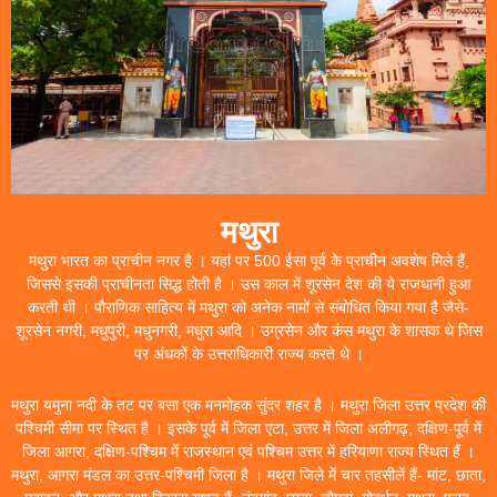
मथुरा
मथुरा भारत का प्राचीन नगर है । यहां पर 500 ईसा पूर्व के प्राचीन अवशेष मिले हैं,
जिससे इसकी प्राचीनता सिद्ध होती है । उस काल में शूरसेन देश की ये राजधानी हुआ
करती थी । पौराणिक साहित्य में मथुरा को अनेक नामों से संबोधित किया गया है जैसे-
शूरसेन नगरी, मधुपुरी, मधुनगरी, मधुरा आदि । उग्रसेन और कंस मथुरा के शासक थे जिस
पर अंधकों के उत्तराधिकारी राज्य करते थे ।
मथुरा यमुना नदी के तट पर बसा एक मनमोहक सुंदर शहर है । मथुरा जिला उत्तर प्रदेश की
पश्चिमी सीमा पर स्थित है । इसके पूर्व में जिला एटा, उत्तर में जिला अलीगढ़, दक्षिण-पूर्व में
जिला आगरा, दक्षिण-पश्चिम में राजस्थान एवं पश्चिम उत्तर में हरियाणा राज्य स्थित हैं ।
मथुरा, आगरा मंडल का उत्तर-पश्चिमी जिला है । मथुरा जिले में चार तहसीलें हैं- मांट, छाता,