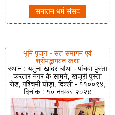
सनातन धर्म संसद
भूमि पूजन - संत समागम एवं
श्रीमद्भागवत कथा
स्थान : यमुना खादर चौथा - पांचवा पुस्ता
करतार नगर के सामने, खजूरी पुस्ता
रोड, पश्चिमी घोड़ा, दिल्ली - ११००९४,
दिनांक : १० नवम्बर २०२४