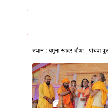
स्थान : यमुना खादर चौथा - पांचवा पु