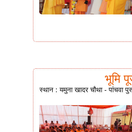
भूमि प
स्थान : यमुना खादर चौथा - पांचवा पु