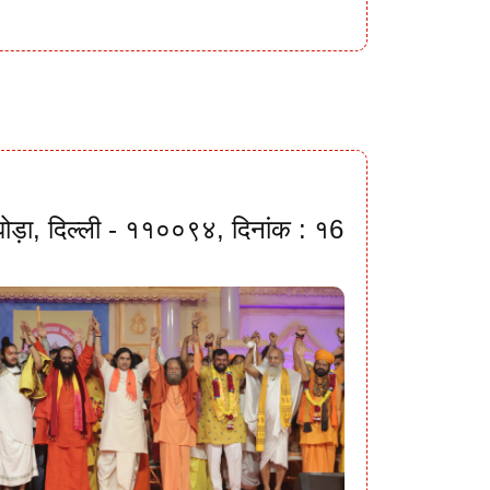
ी घोड़ा, दिल्ली - ११००९४, दिनांक : १6