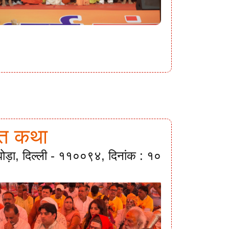
गवत कथा
ी घोड़ा, दिल्ली - ११००९४, दिनांक : १०