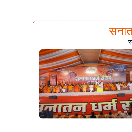
सनातन
स