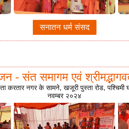
सनातन धर्म संसद
ूजन - संत समागम एवं श्रीमद्भा
स्ता करतार नगर के सामने, खजूरी पुस्ता रोड, पश्चिम
नवम्बर २०२४