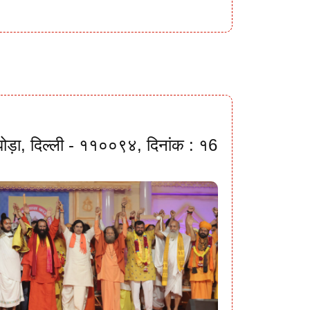
ी घोड़ा, दिल्ली - ११००९४, दिनांक : १6