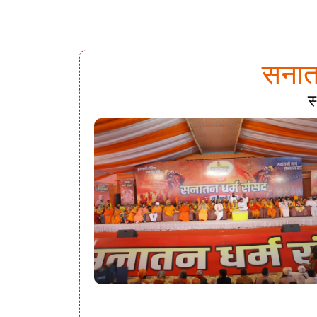
सनातन
स