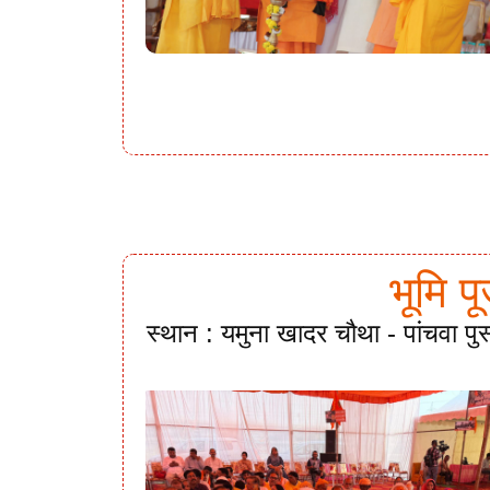
भूमि प
स्थान : यमुना खादर चौथा - पांचवा पु