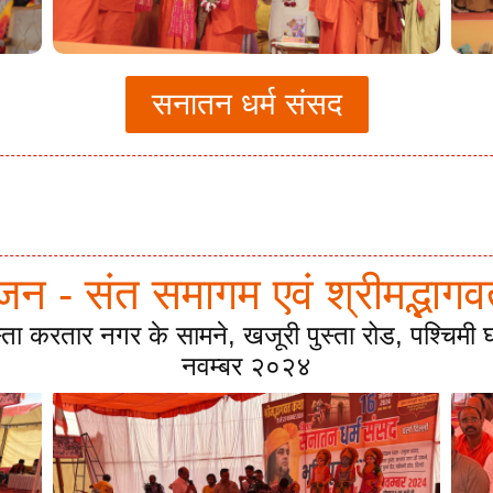
सनातन धर्म संसद
ूजन - संत समागम एवं श्रीमद्भा
स्ता करतार नगर के सामने, खजूरी पुस्ता रोड, पश्चिम
नवम्बर २०२४