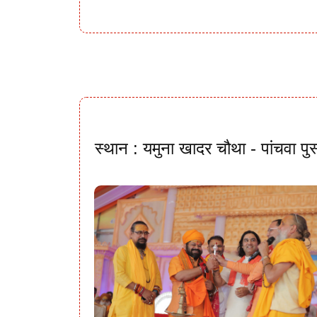
स्थान : यमुना खादर चौथा - पांचवा पु