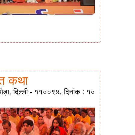
गवत कथा
ी घोड़ा, दिल्ली - ११००९४, दिनांक : १०