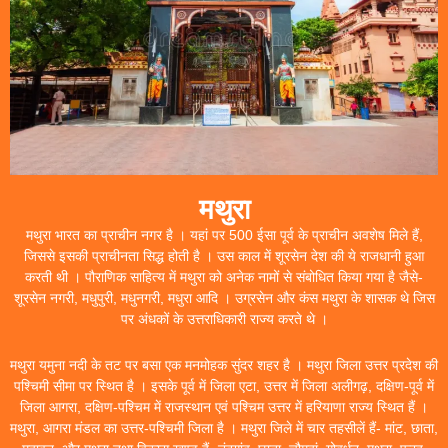
मथुरा
मथुरा भारत का प्राचीन नगर है । यहां पर 500 ईसा पूर्व के प्राचीन अवशेष मिले हैं,
जिससे इसकी प्राचीनता सिद्ध होती है । उस काल में शूरसेन देश की ये राजधानी हुआ
करती थी । पौराणिक साहित्य में मथुरा को अनेक नामों से संबोधित किया गया है जैसे-
शूरसेन नगरी, मधुपुरी, मधुनगरी, मधुरा आदि । उग्रसेन और कंस मथुरा के शासक थे जिस
पर अंधकों के उत्तराधिकारी राज्य करते थे ।
मथुरा यमुना नदी के तट पर बसा एक मनमोहक सुंदर शहर है । मथुरा जिला उत्तर प्रदेश की
पश्चिमी सीमा पर स्थित है । इसके पूर्व में जिला एटा, उत्तर में जिला अलीगढ़, दक्षिण-पूर्व में
जिला आगरा, दक्षिण-पश्चिम में राजस्थान एवं पश्चिम उत्तर में हरियाणा राज्य स्थित हैं ।
मथुरा, आगरा मंडल का उत्तर-पश्चिमी जिला है । मथुरा जिले में चार तहसीलें हैं- मांट, छाता,