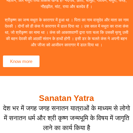
महावन, और मथुरा तथा विकास खण्ड हैं- नंदगांव, छाता, चौमुहां, गोवर्धन, मथुरा, फरह,
नौहझील, मांट, राया और बलदेव हैं ।
श्रीकृष्ण का जन्म मथुरा के कारागार में हुआ था । पिता का नाम वासुदेव और माता का नाम
देवकी । दोनों को ही कंस ने कारागार में डाल दिया था । उस काल में मथुरा का राजा कंस
था, जो श्रीकृष्ण का मामा था । कंस को आकाशवाणी द्वारा पता चला कि उसकी मृत्यु उसी
की बहन देवकी की आठवीं संतान के हाथों होगी । इसी डर के चलते कंस ने अपनी बहन
और जीजा को आजीवन कारागार में डाल दिया था ।
Know more
Sanatan Yatra
देश भर में जगह जगह सनातन यात्राओं के माध्यम से लोगो
में सनातन धर्म और श्री कृष्ण जन्मभूमि के विषय में जागृति
लाने का कार्य किया है