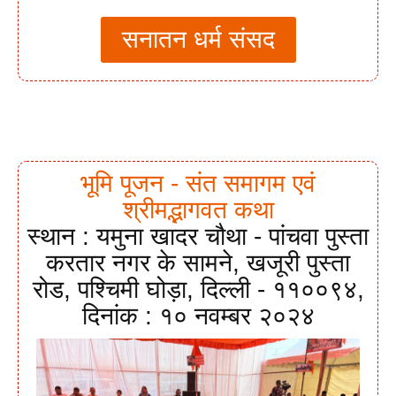
सनातन धर्म संसद
भूमि पूजन - संत समागम एवं
श्रीमद्भागवत कथा
स्थान : यमुना खादर चौथा - पांचवा पुस्ता
करतार नगर के सामने, खजूरी पुस्ता
रोड, पश्चिमी घोड़ा, दिल्ली - ११००९४,
दिनांक : १० नवम्बर २०२४