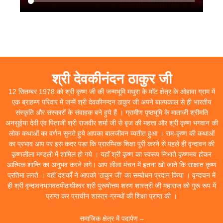
श्री देवकीनंदन ठाकुर जी
12 सितम्बर 1978 को श्री कृष्ण जी की जन्मभूमि मथुरा के माॅंट क्षेत्र के ओहावा ग्राम में
एक ब्राहम्ण परिवार में जन्में श्री देवकीनन्दन ठाकुर जी अपने बाल्यकाल से ही भारतीय
संस्कृति और संस्कारों के संवाहक बने हुये हैं । ग्रामीण पृष्ठभूमि के माताजी श्रीमति
अनसुईया देवी एंव पिताजी श्री राजवीर शर्मा जी से बृज की महत्ता और श्री कृष्ण भगवान की
लोक कथाओं का वर्णन सुनते हुये आपका बालजीवन व्यतीत हुआ । राम-कृष्ण की कथाओं
का प्रभाव आप पर इस कदर पड़ा कि प्रारम्भिक शिक्षा पूरी करने से पहले ही वृन्दावन की
कृष्णलीला मण्डली में शामिल हो गये । यहाॅं श्री कृष्ण का स्वरूप निभाते कृष्णमय होकर
आत्मिक शान्ति का अनुभव करने लगे। आप लीला मंचन में इतना खो जाते कि साक्षात कृष्ण
प्रतिमा लगते । यहीं दशर्कों ने आपको ‘ठाकुर जी’ का सम्बोधन प्रदान किया । वृन्दावन में
ही श्री वृन्दावनभागवतपीठाधीश्वर श्री पुरूषोत्तम शरण शास्त्री जी महाराज को गुरू रूप में
प्राप्त कर प्राचीन शास्त्र-ग्रन्थों की शिक्षा प्राप्त की ।
समाजिक क्षेत्र में पदार्पण –