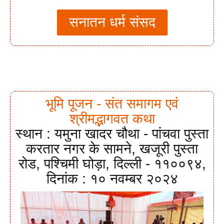
सनातन धर्म संसद
भूमि पूजन - संत समागम एवं
श्रीमद्भागवत कथा
स्थान : यमुना खादर चौथा - पांचवा पुस्ता
करतार नगर के सामने, खजूरी पुस्ता
रोड, पश्चिमी घोड़ा, दिल्ली - ११००९४,
दिनांक : १० नवम्बर २०२४