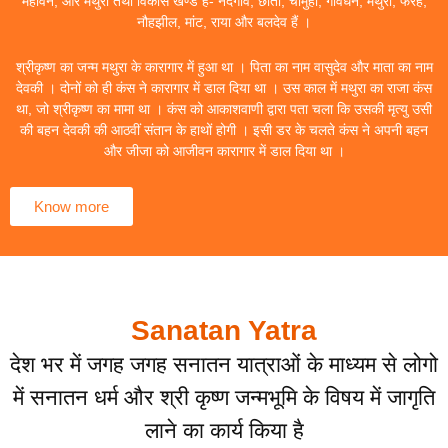
महावन, और मथुरा तथा विकास खण्ड हैं- नंदगांव, छाता, चौमुहां, गोवर्धन, मथुरा, फरह,
नौहझील, मांट, राया और बलदेव हैं ।
श्रीकृष्ण का जन्म मथुरा के कारागार में हुआ था । पिता का नाम वासुदेव और माता का नाम
देवकी । दोनों को ही कंस ने कारागार में डाल दिया था । उस काल में मथुरा का राजा कंस
था, जो श्रीकृष्ण का मामा था । कंस को आकाशवाणी द्वारा पता चला कि उसकी मृत्यु उसी
की बहन देवकी की आठवीं संतान के हाथों होगी । इसी डर के चलते कंस ने अपनी बहन
और जीजा को आजीवन कारागार में डाल दिया था ।
Know more
Sanatan Yatra
देश भर में जगह जगह सनातन यात्राओं के माध्यम से लोगो
में सनातन धर्म और श्री कृष्ण जन्मभूमि के विषय में जागृति
लाने का कार्य किया है