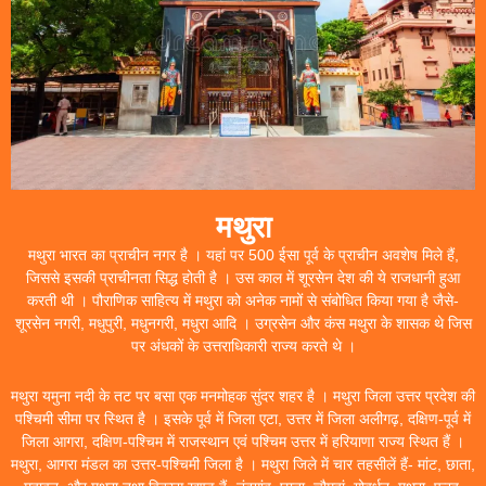
मथुरा
मथुरा भारत का प्राचीन नगर है । यहां पर 500 ईसा पूर्व के प्राचीन अवशेष मिले हैं,
जिससे इसकी प्राचीनता सिद्ध होती है । उस काल में शूरसेन देश की ये राजधानी हुआ
करती थी । पौराणिक साहित्य में मथुरा को अनेक नामों से संबोधित किया गया है जैसे-
शूरसेन नगरी, मधुपुरी, मधुनगरी, मधुरा आदि । उग्रसेन और कंस मथुरा के शासक थे जिस
पर अंधकों के उत्तराधिकारी राज्य करते थे ।
मथुरा यमुना नदी के तट पर बसा एक मनमोहक सुंदर शहर है । मथुरा जिला उत्तर प्रदेश की
पश्चिमी सीमा पर स्थित है । इसके पूर्व में जिला एटा, उत्तर में जिला अलीगढ़, दक्षिण-पूर्व में
जिला आगरा, दक्षिण-पश्चिम में राजस्थान एवं पश्चिम उत्तर में हरियाणा राज्य स्थित हैं ।
मथुरा, आगरा मंडल का उत्तर-पश्चिमी जिला है । मथुरा जिले में चार तहसीलें हैं- मांट, छाता,