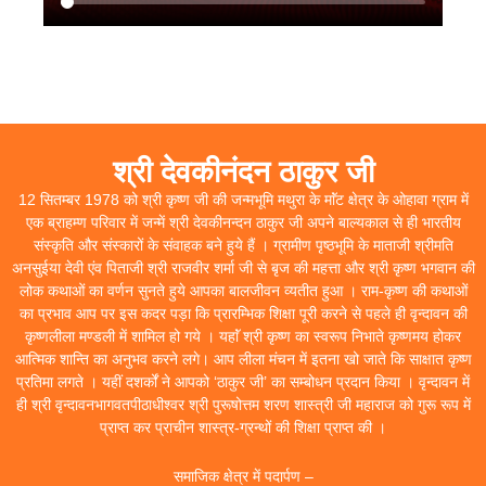
श्री देवकीनंदन ठाकुर जी
12 सितम्बर 1978 को श्री कृष्ण जी की जन्मभूमि मथुरा के माॅंट क्षेत्र के ओहावा ग्राम में
एक ब्राहम्ण परिवार में जन्में श्री देवकीनन्दन ठाकुर जी अपने बाल्यकाल से ही भारतीय
संस्कृति और संस्कारों के संवाहक बने हुये हैं । ग्रामीण पृष्ठभूमि के माताजी श्रीमति
अनसुईया देवी एंव पिताजी श्री राजवीर शर्मा जी से बृज की महत्ता और श्री कृष्ण भगवान की
लोक कथाओं का वर्णन सुनते हुये आपका बालजीवन व्यतीत हुआ । राम-कृष्ण की कथाओं
का प्रभाव आप पर इस कदर पड़ा कि प्रारम्भिक शिक्षा पूरी करने से पहले ही वृन्दावन की
कृष्णलीला मण्डली में शामिल हो गये । यहाॅं श्री कृष्ण का स्वरूप निभाते कृष्णमय होकर
आत्मिक शान्ति का अनुभव करने लगे। आप लीला मंचन में इतना खो जाते कि साक्षात कृष्ण
प्रतिमा लगते । यहीं दशर्कों ने आपको ‘ठाकुर जी’ का सम्बोधन प्रदान किया । वृन्दावन में
ही श्री वृन्दावनभागवतपीठाधीश्वर श्री पुरूषोत्तम शरण शास्त्री जी महाराज को गुरू रूप में
प्राप्त कर प्राचीन शास्त्र-ग्रन्थों की शिक्षा प्राप्त की ।
समाजिक क्षेत्र में पदार्पण –