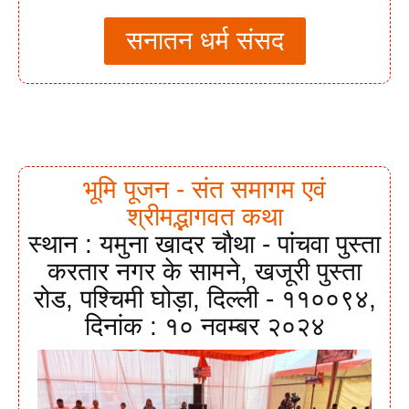
सनातन धर्म संसद
भूमि पूजन - संत समागम एवं
श्रीमद्भागवत कथा
स्थान : यमुना खादर चौथा - पांचवा पुस्ता
करतार नगर के सामने, खजूरी पुस्ता
रोड, पश्चिमी घोड़ा, दिल्ली - ११००९४,
दिनांक : १० नवम्बर २०२४