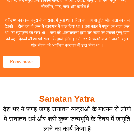
महावन, और मथुरा तथा विकास खण्ड हैं- नंदगांव, छाता, चौमुहां, गोवर्धन, मथुरा, फरह,
नौहझील, मांट, राया और बलदेव हैं ।
श्रीकृष्ण का जन्म मथुरा के कारागार में हुआ था । पिता का नाम वासुदेव और माता का नाम
देवकी । दोनों को ही कंस ने कारागार में डाल दिया था । उस काल में मथुरा का राजा कंस
था, जो श्रीकृष्ण का मामा था । कंस को आकाशवाणी द्वारा पता चला कि उसकी मृत्यु उसी
की बहन देवकी की आठवीं संतान के हाथों होगी । इसी डर के चलते कंस ने अपनी बहन
और जीजा को आजीवन कारागार में डाल दिया था ।
Know more
Sanatan Yatra
देश भर में जगह जगह सनातन यात्राओं के माध्यम से लोगो
में सनातन धर्म और श्री कृष्ण जन्मभूमि के विषय में जागृति
लाने का कार्य किया है