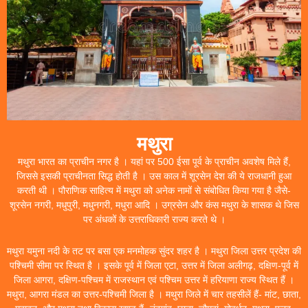
मथुरा
मथुरा भारत का प्राचीन नगर है । यहां पर 500 ईसा पूर्व के प्राचीन अवशेष मिले हैं,
जिससे इसकी प्राचीनता सिद्ध होती है । उस काल में शूरसेन देश की ये राजधानी हुआ
करती थी । पौराणिक साहित्य में मथुरा को अनेक नामों से संबोधित किया गया है जैसे-
शूरसेन नगरी, मधुपुरी, मधुनगरी, मधुरा आदि । उग्रसेन और कंस मथुरा के शासक थे जिस
पर अंधकों के उत्तराधिकारी राज्य करते थे ।
मथुरा यमुना नदी के तट पर बसा एक मनमोहक सुंदर शहर है । मथुरा जिला उत्तर प्रदेश की
पश्चिमी सीमा पर स्थित है । इसके पूर्व में जिला एटा, उत्तर में जिला अलीगढ़, दक्षिण-पूर्व में
जिला आगरा, दक्षिण-पश्चिम में राजस्थान एवं पश्चिम उत्तर में हरियाणा राज्य स्थित हैं ।
मथुरा, आगरा मंडल का उत्तर-पश्चिमी जिला है । मथुरा जिले में चार तहसीलें हैं- मांट, छाता,