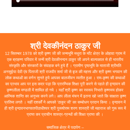
श्री देवकीनंदन ठाकुर जी
12 सितम्बर 1978 को श्री कृष्ण जी की जन्मभूमि मथुरा के माॅंट क्षेत्र के ओहावा ग्राम में
एक ब्राहम्ण परिवार में जन्में श्री देवकीनन्दन ठाकुर जी अपने बाल्यकाल से ही भारतीय
संस्कृति और संस्कारों के संवाहक बने हुये हैं । ग्रामीण पृष्ठभूमि के माताजी श्रीमति
अनसुईया देवी एंव पिताजी श्री राजवीर शर्मा जी से बृज की महत्ता और श्री कृष्ण भगवान की
लोक कथाओं का वर्णन सुनते हुये आपका बालजीवन व्यतीत हुआ । राम-कृष्ण की कथाओं
का प्रभाव आप पर इस कदर पड़ा कि प्रारम्भिक शिक्षा पूरी करने से पहले ही वृन्दावन की
कृष्णलीला मण्डली में शामिल हो गये । यहाॅं श्री कृष्ण का स्वरूप निभाते कृष्णमय होकर
आत्मिक शान्ति का अनुभव करने लगे। आप लीला मंचन में इतना खो जाते कि साक्षात कृष्ण
प्रतिमा लगते । यहीं दशर्कों ने आपको ‘ठाकुर जी’ का सम्बोधन प्रदान किया । वृन्दावन में
ही श्री वृन्दावनभागवतपीठाधीश्वर श्री पुरूषोत्तम शरण शास्त्री जी महाराज को गुरू रूप में
प्राप्त कर प्राचीन शास्त्र-ग्रन्थों की शिक्षा प्राप्त की ।
समाजिक क्षेत्र में पदार्पण –