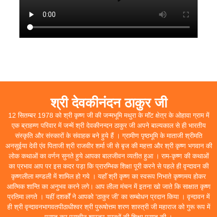
श्री देवकीनंदन ठाकुर जी
12 सितम्बर 1978 को श्री कृष्ण जी की जन्मभूमि मथुरा के माॅंट क्षेत्र के ओहावा ग्राम में
एक ब्राहम्ण परिवार में जन्में श्री देवकीनन्दन ठाकुर जी अपने बाल्यकाल से ही भारतीय
संस्कृति और संस्कारों के संवाहक बने हुये हैं । ग्रामीण पृष्ठभूमि के माताजी श्रीमति
अनसुईया देवी एंव पिताजी श्री राजवीर शर्मा जी से बृज की महत्ता और श्री कृष्ण भगवान की
लोक कथाओं का वर्णन सुनते हुये आपका बालजीवन व्यतीत हुआ । राम-कृष्ण की कथाओं
का प्रभाव आप पर इस कदर पड़ा कि प्रारम्भिक शिक्षा पूरी करने से पहले ही वृन्दावन की
कृष्णलीला मण्डली में शामिल हो गये । यहाॅं श्री कृष्ण का स्वरूप निभाते कृष्णमय होकर
आत्मिक शान्ति का अनुभव करने लगे। आप लीला मंचन में इतना खो जाते कि साक्षात कृष्ण
प्रतिमा लगते । यहीं दशर्कों ने आपको ‘ठाकुर जी’ का सम्बोधन प्रदान किया । वृन्दावन में
ही श्री वृन्दावनभागवतपीठाधीश्वर श्री पुरूषोत्तम शरण शास्त्री जी महाराज को गुरू रूप में
प्राप्त कर प्राचीन शास्त्र-ग्रन्थों की शिक्षा प्राप्त की ।