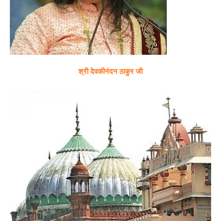
श्री देवकीनंदन ठाकुर जी