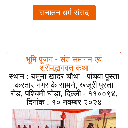
सनातन धर्म संसद
भूमि पूजन - संत समागम एवं
श्रीमद्भागवत कथा
स्थान : यमुना खादर चौथा - पांचवा पुस्ता
करतार नगर के सामने, खजूरी पुस्ता
रोड, पश्चिमी घोड़ा, दिल्ली - ११००९४,
दिनांक : १० नवम्बर २०२४